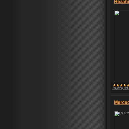
Незаб
IFA W50, IFA
Merced