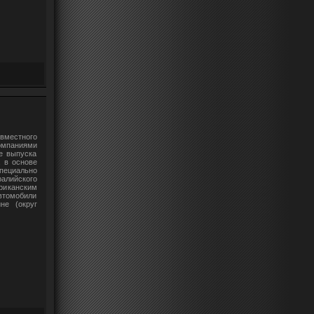
вместного
омпаниями
ле выпуска
, в основе
специально
алийского
риканским
Автомобили
не (округ