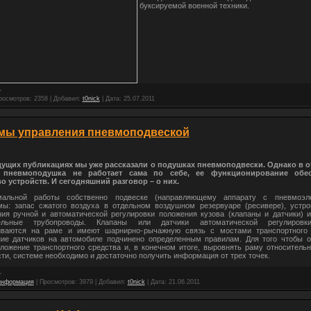
буксируемой военной техники.
росмотров:
2358
|
Добавил:
t0nick
|
Дата:
25.07.2011
мы управления пневмоподвеской
ущих публикациях мы уже рассказали о подушках пневмоподвески. Однако в о
 пневмоподушка не работает сама по себе, ее функционирование обес
о устройств. И сегодняшний разговор – о них.
альной работы собственно подвеске (направляющему аппарату с пневмоэл
мы: запас сжатого воздуха в отдельном воздушном резервуаре (ресивере), устро
ия ручной и автоматической регулировки положения кузова (клапаны и датчики) и
тельные трубопроводы. Клапаны или датчики автоматической регулировк
иваются на раме и имеют шарнирно-рычажную связь с мостами транспортного 
ие датчиков на автомобиле подчинено определенным правилам. Для того чтобы о
ложение транспортного средства и, в конечном итоге, выровнять раму относитель
ти, системе необходимо и достаточно получить информация от трех точек.
информация
|
Просмотров:
3979
|
Добавил:
t0nick
|
Дата:
21.06.2011