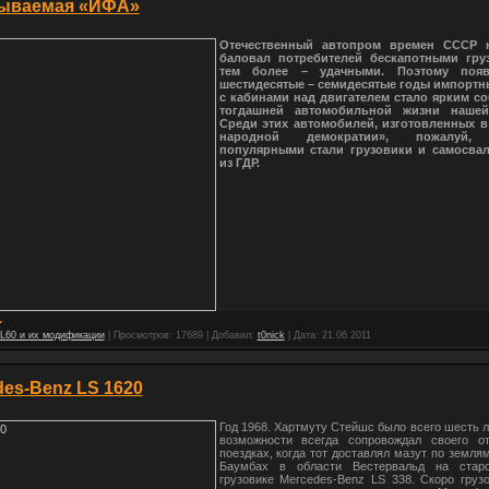
ываемая «ИФА»
Отечественный автопром времен СССР 
баловал потребителей бескапотными гру
тем более – удачными. Поэтому поя
шестидесятые – семидесятые годы импорт
с кабинами над двигателем стало ярким с
тогдашней автомобильной жизни нашей
Среди этих автомобилей, изготовленных в
народной демократии», пожалуй,
популярными стали грузовики и самосва
из ГДР.
 L60 и их модификации
|
Просмотров:
17689
|
Добавил:
t0nick
|
Дата:
21.06.2011
es-Benz LS 1620
Год 1968. Хартмуту Стейшс было всего шесть ле
возможности всегда сопровождал своего о
поездках, когда тот доставлял мазут по земля
Баумбах в области Вестервальд на стар
грузовике Mercedes-Benz LS 338. Скоро груз