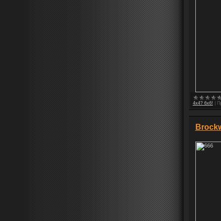
4x4? 6x6!
|
П
Brock