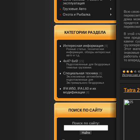
эксплуатация
Грузовые Авто
Всю свою 
Охота и Рыбалка
перевозит
дома мож
придется
перевозке
КАТЕГОРИИ РАЗДЕЛА
В этой ст
чем пред
камни су
грузопере
Интересная информация
[9]
Этот мат
Разные статьи, техническая
знакомые 
информация, обзоры интересных
авто и т.д.
работать 
то вперед
4x4? 6x6!
[21]
Подготовленные для бездорожья
тяжелые грузовики.
Специальная техника
[8]
Интересная 
Эксклюзивные автомобили,
подготовленные для
Экстремального бездорожья
IFA W50, IFA L60 и их
Tatra 2
модификации
[6]
ПОИСК ПО САЙТУ
Поиск по сайту: