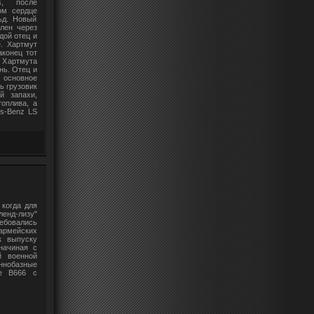
, после
ом сердце
ьд. Новый
лен через
дой отец и
. Хартмут
конец тот
 Хартмута
нь. Отец и
основное
ь грузовик
й запахи,
топлива, а
es-Benz LS
 когда для
ленд-лизу"
ебовались
армейских
к выпуску
начиная с
й военной
нобазные
te В666 с