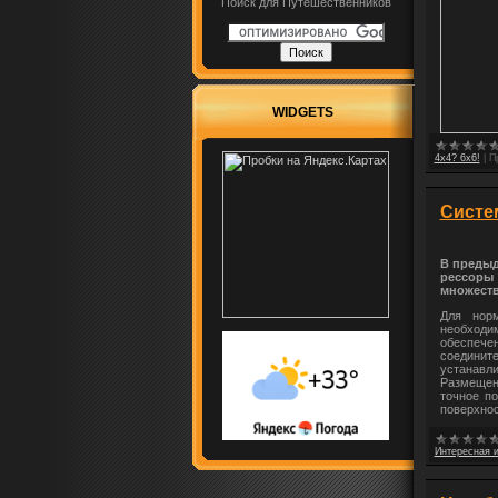
Поиск для Путешественников
WIDGETS
4x4? 6x6!
|
П
Систе
В предыд
рессоры
множеств
Для норм
необходи
обеспечен
соедини
устанавл
Размещен
точное по
поверхнос
Интересная 