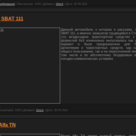
информация
|
Просмотров:
2164
|
Добавил:
t0nick
|
Дата:
26.05.2011
 SBAT 111
Данный автомобиль о котором я расскажу, э
SBAT 111, а именно эвакуатор трудящийся в Ст
это вездеходное транспортное средство с
формулой 6х6 изначально выпускалось как 
вариант и было предназначено для бу
артиллерии и транспортных средств, как н
общего пользования, так и на пересеченной ме
том числе и по абсолютному бездорожью 
погодно-климатических условиях.
росмотров:
2253
|
Добавил:
t0nick
|
Дата:
26.05.2011
Alfa TN
Praga Alfa TN имеет полный привод, вну