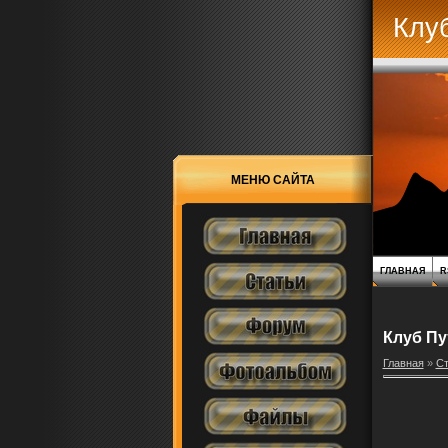
Клу
МЕНЮ САЙТА
ГЛАВНАЯ
R
Клуб Пу
Главная
»
Ст