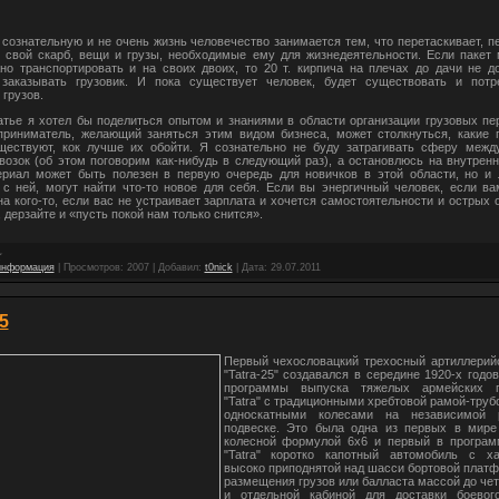
сознательную и не очень жизнь человечество занимается тем, что перетаскивает, п
 свой скарб, вещи и грузы, необходимые ему для жизнедеятельности. Если пакет
но транспортировать и на своих двоих, то 20 т. кирпича на плечах до дачи не д
 заказывать грузовик. И пока существует человек, будет существовать и потр
 грузов.
атье я хотел бы поделиться опытом и знаниями в области организации грузовых пе
приниматель, желающий заняться этим видом бизнеса, может столкнуться, какие 
ществуют, кок лучше их обойти. Я сознательно не буду затрагивать сферу межд
возок (об этом поговорим как-нибудь в следующий раз), а остановлюсь на внутрен
ериал может быть полезен в первую очередь для новичков в этой области, но и 
с ней, могут найти что-то новое для себя. Если вы энергичный человек, если в
на кого-то, если вас не устраивает зарплата и хочется самостоятельности и острых
, дерзайте и «пусть покой нам только снится».
информация
|
Просмотров:
2007
|
Добавил:
t0nick
|
Дата:
29.07.2011
5
Первый чехословацкий трехосный артиллерийс
"Tatra-25" создавался в середине 1920-х годо
программы выпуска тяжелых армейских г
"Tatra" с традиционными хребтовой рамой-труб
односкатными колесами на независимой 
подвеске. Это была одна из первых в мир
колесной формулой 6х6 и первый в програм
"Tatra" коротко капотный автомобиль с ха
высоко приподнятой над шасси бортовой плат
размещения грузов или балласта массой до че
и отдельной кабиной для доставки боевог