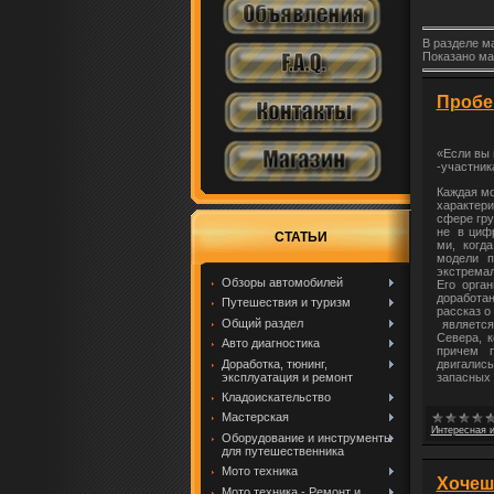
В разделе м
Показано ма
Пробе
«Если вы 
-участник
Каждая м
характер
сфере гру
не в цифр
СТАТЬИ
ми, когд
модели п
экстрема
Обзоры автомобилей
Его орг
доработа
Путешествия и туризм
рассказ о
Общий раздел
является
Севера, 
Авто диагностика
причем 
Доработка, тюнинг,
двигались
эксплуатация и ремонт
запасных 
Кладоискательство
Мастерская
Интересная 
Оборудование и инструменты
для путешественника
Мото техника
Хочеш
Мото техника - Ремонт и