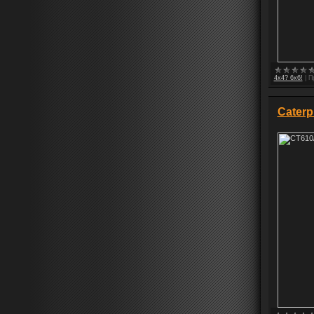
4x4? 6x6!
|
П
Caterp