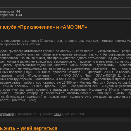
атериалов
:
44
териалов
:
1-44
г клуба «Приключение» и «АМО ЗИЛ»
не повернете назад через 10 километров, не верне­тесь никогда», - жители поселка 
ам пробега Москва –Уэлен
одель грузового автомобиля хороша по-своему и, если верить указываемым разр
истикам, спобна если не побить все мировые рекорды, так хотя бы совершить ре
зоперевозок. Но мы-то знаем, что преимущества одного автомобиля над другим п
ах, которые далеко не всегда подтверждаются но дорогах, о в реальных условиях 
а делом доказывается подлинное качество. Таким образом; доказывать жизнесп
риходится не менеджерам на выставках, а водителям-испытателям на тяжелы
льных пробегов. Один из таких пробегов начался 16 февраля 2000 г. на Красной
анизаторы клуб «Приключение» и «АМО ЗИЛ». Три ЗИЛа-433420 11 т), сп
нных конструкторским коллективом « АМО ЗИЛ», начали кругосветный пробег. Се
 первом этапе пробега протяженностью 13 500 км - Москва -Якутск - Уэлен, которы
 самым сложным из всей трассы. Здесь соединяются все - и суровые условия
которые уже заставили повернуть назад две экспедиции («форды» в 94-м и «ивеко
пробег джипов «форд» и пробегом-то назвать сложно – большую часть пу
 на буксирах за «уралами»), и практически полное отсутствие дорог, заправочных ст
частей (об этом - ниже).
информация
|
Просмотров:
2518
|
Добавил:
t0nick
|
Дата:
29.07.2011
ь жить – умей вертеться