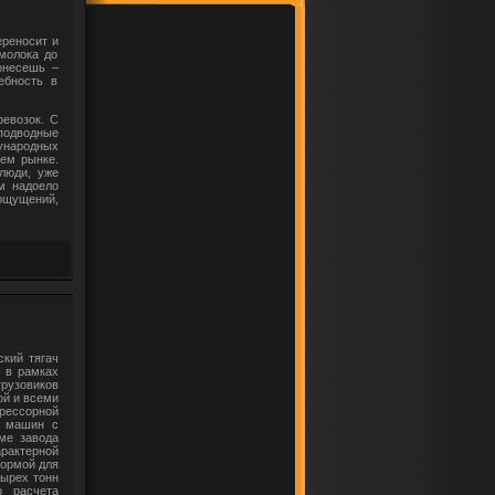
ереносит и
 молока до
онесешь –
ебность в
ревозок. С
подводные
ународных
нем рынке.
люди, уже
ам надоело
 ощущений,
кий тягач
в в рамках
рузовиков
ой и всеми
рессорной
е машин с
ме завода
рактерной
формой для
тырех тонн
о расчета