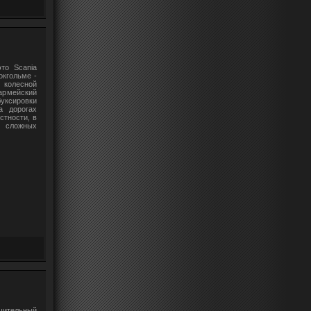
то Scania
окгольме -
 колесной
армейский
ксировки
а дорогах
стности, в
в сложных
шительный