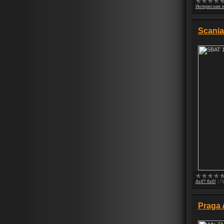
Интересная 
Scania
4x4? 6x6!
|
П
Praga 