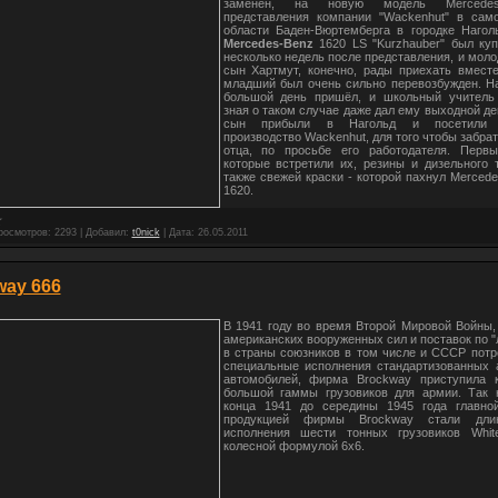
заменен, на новую модель Mercedes
представления компании "Wackenhut" в сам
области Баден-Вюртемберга в городке Нагол
Mercedes-Benz
1620 LS "Kurzhauber" был куп
несколько недель после представления, и моло
сын Хартмут, конечно, рады приехать вместе
младший был очень сильно перевозбужден. На
большой день пришёл, и школьный учитель
зная о таком случае даже дал ему выходной де
сын прибыли в Нагольд и посетили 
производство Wackenhut, для того чтобы забрат
отца, по просьбе его работодателя. Первы
которые встретили их, резины и дизельного 
также свежей краски - которой пахнул Merced
1620.
росмотров:
2293
|
Добавил:
t0nick
|
Дата:
26.05.2011
way 666
В 1941 году во время Второй Мировой Войны,
американских вооруженных сил и поставок по "
в страны союзников в том числе и СССР потр
специальные исполнения стандартизованных 
автомобилей, фирма Brockway приступила 
большой гаммы грузовиков для армии. Так 
конца 1941 до середины 1945 года главно
продукцией фирмы Brockway стали длин
исполнения шести тонных грузовиков Whi
колесной формулой 6x6.