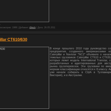
росмотров:
1988
|
Добавил:
t0nick
|
Дата:
26.05.2011
illar CT610/630
В конце прошлого 2010 года руководство со
предприятия, созданного американскими к
Caterpillar и Navistar "NC2" объявило о нача
тяжелых грузовиков Caterpillar CT610 и СТ630
которых лежит модель International Transtar, 
разработанных и адаптированных для австр
рынка грузоперевозок. Эти грузовики по аме
меркам классификации относятся к 8 классу. 
уже начали собирать в США в Тулламари
Виктория), и в Австралии.