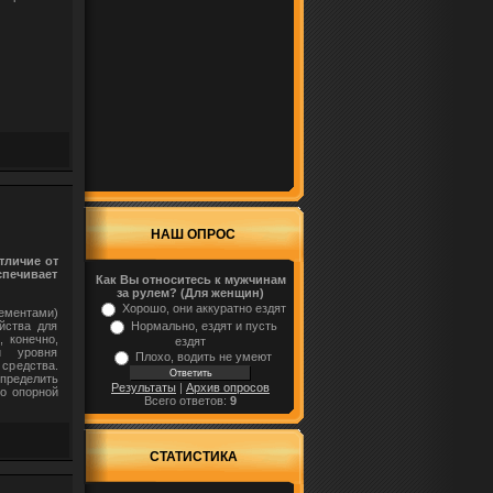
НАШ ОПРОС
тличие от
печивает
Как Вы относитесь к мужчинам
за рулем? (Для женщин)
Хорошо, они аккуратно ездят
ементами)
йства для
Нормально, ездят и пусть
, конечно,
ездят
и уровня
Плохо, водить не умеют
средства.
пределить
Результаты
|
Архив опросов
но опорной
Всего ответов:
9
СТАТИСТИКА