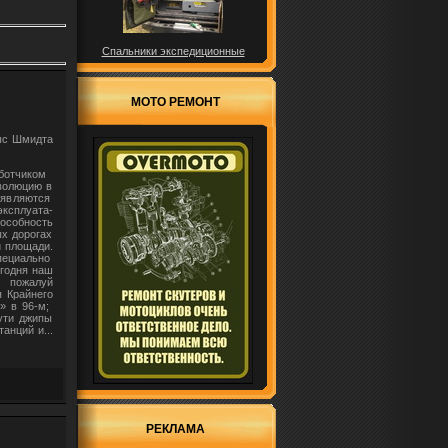
Спальники экспедиционные
МОТО РЕМОНТ
Мыс Шмидта
аботчиком
волюцию в
роявляются
эксплуата-
особность
х дорогах
 площади.
ециально
годня наш
й, пожалуй
 Крайнего
» в 96-м;
ти джипы
анций и...
РЕКЛАМА