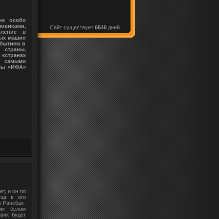
не особо
зовиками,
Сайт существует
6540
дней
вление в
ных машин
обытием в
 страны.
 «странах
 самыми
лы «ИФА»
т, и он по
тца в его
м Рансбах-
ом белом
овик будет