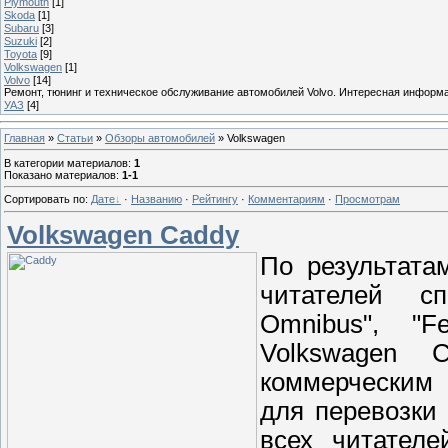
Plymouth
[1]
Skoda
[1]
Subaru
[3]
Suzuki
[2]
Toyota
[9]
Volkswagen
[1]
Volvo
[14]
Ремонт, тюнинг и техническое обслуживание автомобилей Volvo. Интересная информ
УАЗ
[4]
Главная
»
Статьи
»
Обзоры автомобилей
» Volkswagen
В категории материалов
:
1
Показано материалов
:
1-1
Сортировать по
:
Дате
·
Названию
·
Рейтингу
·
Комментариям
·
Просмотрам
Volkswagen Caddy
По результата
читателей сп
Omnibus", "Fe
Volkswagen
коммерческим 
для перевозки
всех читателе