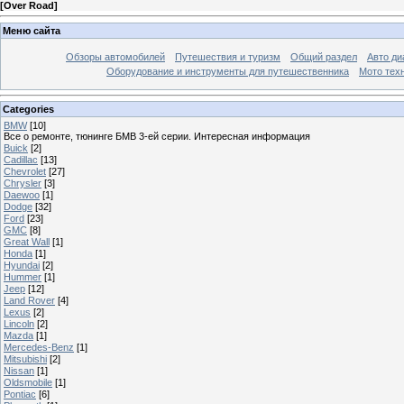
[
Over Road
]
Меню сайта
Обзоры автомобилей
Путешествия и туризм
Общий раздел
Авто ди
Оборудование и инструменты для путешественника
Мото тех
Categories
BMW
[10]
Все о ремонте, тюнинге БМВ 3-ей серии. Интересная информация
Buick
[2]
Cadillac
[13]
Chevrolet
[27]
Chrysler
[3]
Daewoo
[1]
Dodge
[32]
Ford
[23]
GMC
[8]
Great Wall
[1]
Honda
[1]
Hyundai
[2]
Hummer
[1]
Jeep
[12]
Land Rover
[4]
Lexus
[2]
Lincoln
[2]
Mazda
[1]
Mercedes-Benz
[1]
Mitsubishi
[2]
Nissan
[1]
Oldsmobile
[1]
Pontiac
[6]