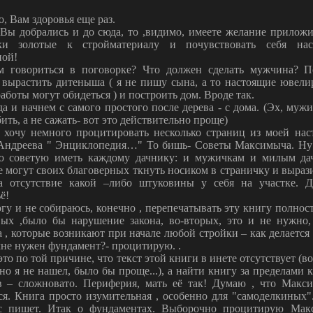
, Вам здоровья еще раз.
 Вы добрались и до сюда, то ,видимо, имеете желание приложи
ки золотые к стройматериалу и почувствовать себя на
ой!
м говориться в поговорке? Что должен сделать мужчина? П
, вырастить дитеныша ( я не пишу сына, а то настоящие ювели
аботы могут обидеться ) и построить дом. Вроде так.
да и начнем с самого простого после дерева - с дома. (Эх, муж
ить, а не сажать- вот это действительно проще)
я хочу немного процитировать несколько страниц из моей нас
Андреева " Энциклопедия…" То бишь- Советы Максимыча. Ну 
ю советую иметь каждому дачнику: и мужичкам и милым да
 могут своих благоверных ткнуть носиком в страничку и выраз
а отсутствие какой –либо штуковины у себя на участке. Д
ё!
гу и не собираюсь, конечно , перепечатывать эту книгу полнос
вых ,было бы нарушение закона, во-вторых, это и не нужно,
 , которые возникают при начале любой стройки – как делается
мне нужен фундамент?- процитирую. .
то по той причине, что текст этой книги в инете отсутствует (
 но я не нашел, было бы проще...), а найти книгу за пределами
в – сложновато. Периферия, мать её так! Думаю , что Макс
ся. Книга просто изумительная , особенно для "самоделкиных"
с пишет. Итак о фундаментах. Выборочно процитирую Мак