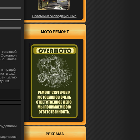
Спальники экспедиционные
МОТО РЕМОНТ
 тепловой
 Основной
ьно, малая
струкций,
на и др.).
шей целью
дания.
рудовании
РЕКЛАМА
ладельцем