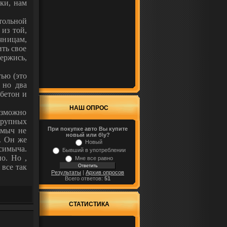
ики, нам
тольной
из той,
чницам,
ить свое
ержись,
тью (это
 но два
 бетон и
НАШ ОПРОС
возможно
 крупных
При покупке авто Вы купите
имыч не
новый или б\у?
. Он же
Новый
симыча.
Бывший в употреблении
о. Но ,
Мне все равно
все так
Результаты
|
Архив опросов
Всего ответов:
51
СТАТИСТИКА