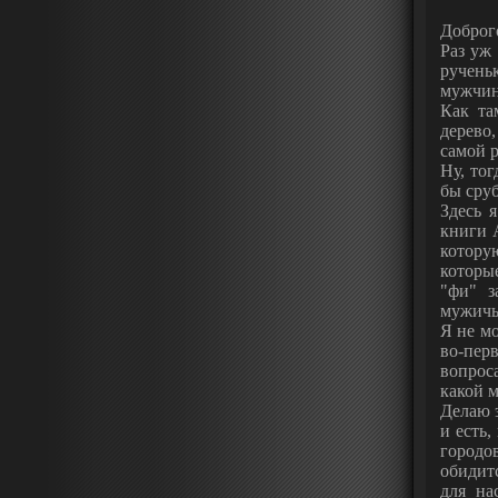
Доброго
Раз уж
ручень
мужчин
Как та
дерево
самой р
Ну, тог
бы сруб
Здесь 
книги 
котору
которые
"фи" з
мужичь
Я не мо
во-пер
вопроса
какой 
Делаю э
и есть,
городо
обидит
для на