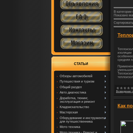
В категории
Показано ма
Сортировать
Тепло
Теплоизо
изоляции
особеннос
средняя п
СТАТЬИ
Применен
уменьшить
Теплоизо
Обзоры автомобилей
теплоизол
Путешествия и туризм
Общий раздел
Возведение 
Авто диагностика
Доработка, тюнинг,
эксплуатация и ремонт
Как п
Кладоискательство
Мастерская
Оборудование и инструменты
для путешественника
Мото техника
Мото техника - Ремонт и