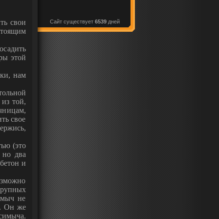
ть свои
Сайт существует
6539
дней
стоящим
осадить
ры этой
ики, нам
тольной
из той,
чницам,
ить свое
ержись,
тью (это
 но два
 бетон и
возможно
 крупных
имыч не
. Он же
симыча.