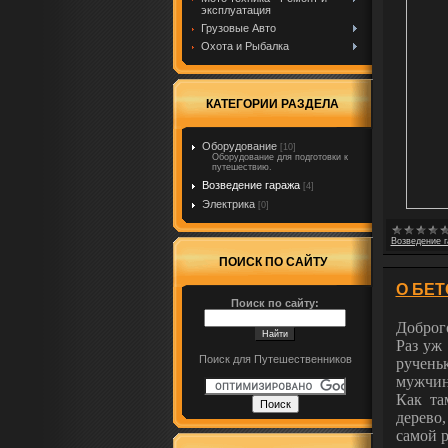
эксплуатация
Грузовые Авто
Охота и Рыбалка
КАТЕГОРИИ РАЗДЕЛА
Оборудование
[10]
Оборудование для подготовки к
путешествию.
Возведение гаража
[4]
Электрика
[0]
Возведение 
ПОИСК ПО САЙТУ
О БЕТ
Поиск по сайту:
Доброго
Раз уж
Поиск для Путешественников
ручень
мужчин
Как та
дерево
самой р