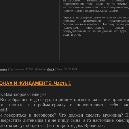
автомобиля невозможно. Причем 
передвижения тоже надо где-то «жить».
автомобиль можно приютить и под навесом
поселить его в отапливаемом гараже.
Гараж в загородном доме — это не роскош
обитания автомобиля, гарантиру
безопасность и комфорт. Поэтому гараж д
надежным, просторным, теплым,
оборудованным и защищенным от двух 
воды и огня.
гаража
|
Просмотров:
11266
|
Добавил:
t0nick
|
Дата:
30.05.2011
ОНАХ И ФУНДАМЕНТЕ. Часть 1
, Вам здоровья еще раз.
 Вы добрались и до сюда, то ,видимо, имеете желание приложи
ки золотые к стройматериалу и почувствовать себя на
ой!
м говориться в поговорке? Что должен сделать мужчина? П
, вырастить дитеныша ( я не пишу сына, а то настоящие ювели
аботы могут обидеться ) и построить дом. Вроде так.