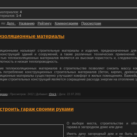
 материалов
:
4
териалов
:
1-4
 по
:
Дате
·
Названию
·
Рейтингу
·
Комментариям
·
Просмотрам
изоляционные материалы
ляционными называют строительные материалы и изделия, предназначенные для
 конструкций зданий и сооружений, а также различных технических применений.
тью теплоизоляционных материалов является их высокая пористость и, следовател
лотность и низкая теплопроводность.
ие теплоизоляционных материалов в строительстве позволяет снизить массу кон
 потребление конструкционных строительных материалов (бетон, кирпич, древеси
ляционные материалы существенно улучшают комфорт в жилых помещениях. Важней
яции строительных конструкций является сокращение расхода энергии на отопление з
гаража
|
Просмотров:
2412
|
Добавил:
t0nick
|
Дата:
22.07.2011
остроить гараж своими руками
О выборе места, строительстве и обо
гаража в загородном доме или даче
Иметь дачу загородный дом и не быть в