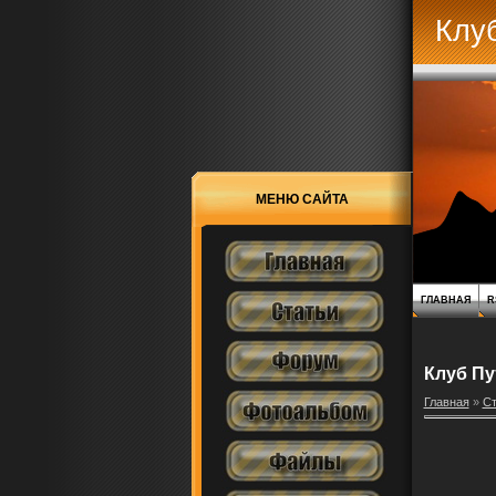
Клу
МЕНЮ САЙТА
ГЛАВНАЯ
R
Клуб Пу
Главная
»
Ст