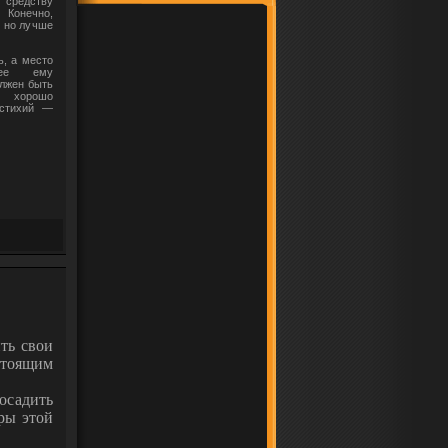
средству
 Конечно,
, но лучше
ь, а место
ющее ему
олжен быть
 хорошо
стихий —
ть свои
стоящим
осадить
ры этой