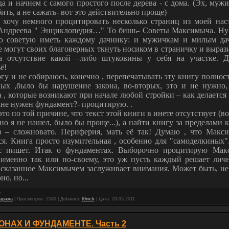
да и начнем с самого простого после дерева - с дома. (Эх, муж
ить, а не сажать- вот это действительно проще)
я хочу немного процитировать несколько страниц из моей нас
Андреева " Энциклопедия…" То бишь- Советы Максимыча. Ну 
ю советую иметь каждому дачнику: и мужичкам и милым да
 могут своих благоверных ткнуть носиком в страничку и выраз
а отсутствие какой –либо штуковины у себя на участке. Д
ё!
гу и не собираюсь, конечно , перепечатывать эту книгу полнос
вых ,было бы нарушение закона, во-вторых, это и не нужно,
 , которые возникают при начале любой стройки – как делается
мне нужен фундамент?- процитирую. .
то по той причине, что текст этой книги в инете отсутствует (
 но я не нашел, было бы проще...), а найти книгу за пределами
в – сложновато. Периферия, мать её так! Думаю , что Макс
ся. Книга просто изумительная , особенно для "самоделкиных"
с пишет. Итак о фундаментах. Выборочно процитирую Мак
 именно так или по-своему, это уж пусть каждый решает личн
 сказанное Максимычем заслуживает внимания. Может быть, не 
но, но...
гаража
|
Просмотров:
2580
|
Добавил:
t0nick
|
Дата:
29.05.2011
ОНАХ И ФУНДАМЕНТЕ. Часть 2