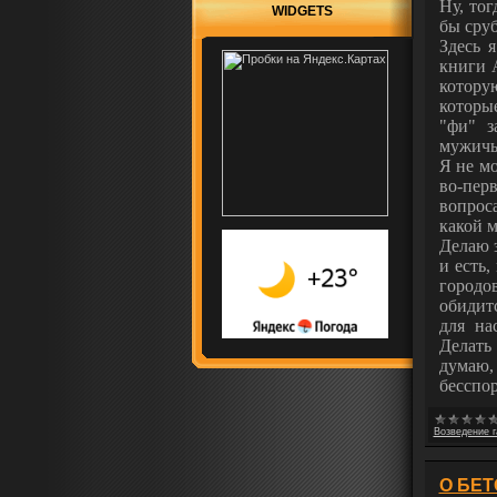
Ну, тог
WIDGETS
бы сруб
Здесь 
книги 
котору
которые
"фи" з
мужичь
Я не мо
во-пер
вопроса
какой 
Делаю э
и есть,
городо
обидит
для на
Делать
думаю,
бесспор
Возведение 
О БЕТ