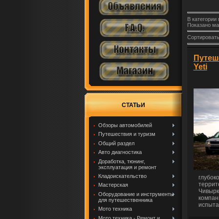
В категории
Показано ма
Сортировать
Путеш
Yeti
СТАТЬИ
Обзоры автомобилей
Путешествия и туризм
Общий раздел
Авто диагностика
Доработка, тюнинг,
эксплуатация и ремонт
Кладоискательство
глубок
террит
Мастерская
Чивырк
Оборудование и инструменты
компан
для путешественника
испыта
Мото техника
Мото техника - Ремонт и