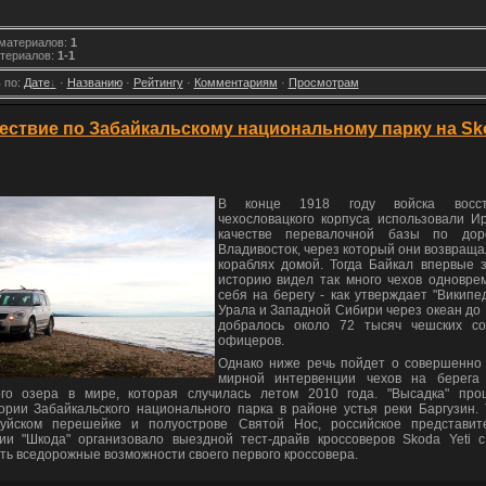
 материалов
:
1
териалов
:
1-1
 по
:
Дате
·
Названию
·
Рейтингу
·
Комментариям
·
Просмотрам
ествие по Забайкальскому национальному парку на Sk
В конце 1918 году войска восст
чехословацкого корпуса использовали Ир
качестве перевалочной базы по дор
Владивосток, через который они возвраща
кораблях домой. Тогда Байкал впервые 
историю видел так много чехов одновре
себя на берегу - как утверждает "Википед
Урала и Западной Сибири через океан до
добралось около 72 тысяч чешских с
офицеров.
Однако ниже речь пойдет о совершенно 
мирной интервенции чехов на берега
ого озера в мире, которая случилась летом 2010 года. "Высадка" пр
ории Забайкальского национального парка в районе устья реки Баргузин. 
уйском перешейке и полуострове Святой Нос, российское представит
ии "Шкода" организовало выездной тест-драйв кроссоверов Skoda Yeti 
ть вседорожные возможности своего первого кроссовера.