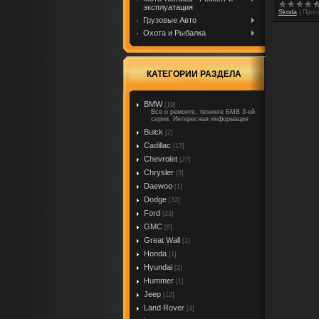
эксплуатация
Skoda
|
Прос
Грузовые Авто
Охота и Рыбалка
КАТЕГОРИИ РАЗДЕЛА
BMW
[10]
Все о ремонте, тюнинге БМВ 3-ей
серии. Интересная информация
Buick
[2]
Cadillac
[13]
Chevrolet
[27]
Chrysler
[3]
Daewoo
[1]
Dodge
[32]
Ford
[23]
GMC
[8]
Great Wall
[1]
Honda
[1]
Hyundai
[2]
Hummer
[1]
Jeep
[12]
Land Rover
[4]