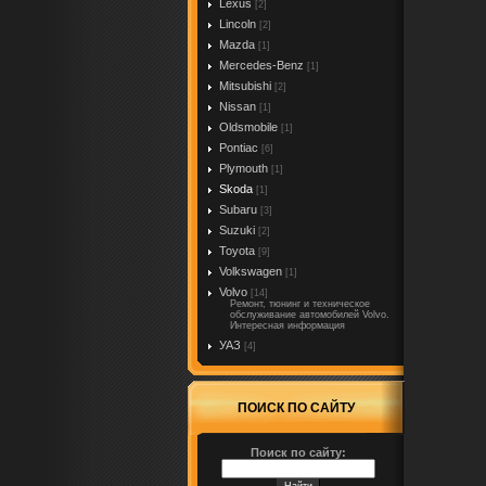
Lexus
[2]
Lincoln
[2]
Mazda
[1]
Mercedes-Benz
[1]
Mitsubishi
[2]
Nissan
[1]
Oldsmobile
[1]
Pontiac
[6]
Plymouth
[1]
Skoda
[1]
Subaru
[3]
Suzuki
[2]
Toyota
[9]
Volkswagen
[1]
Volvo
[14]
Ремонт, тюнинг и техническое
обслуживание автомобилей Volvo.
Интересная информация
УАЗ
[4]
ПОИСК ПО САЙТУ
Поиск по сайту: