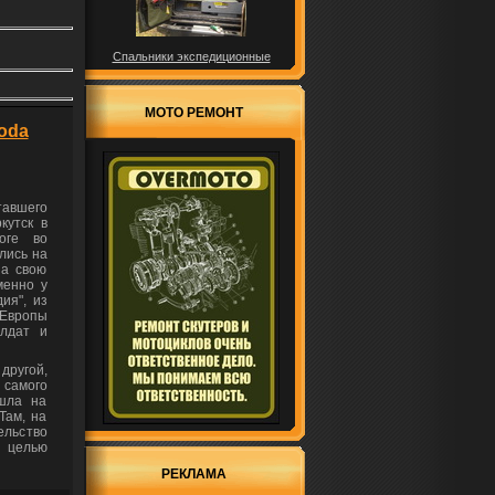
Спальники экспедиционные
МОТО РЕМОНТ
oda
авшего
кутск в
оге во
лись на
за свою
менно у
ия", из
 Европы
олдат и
другой,
 самого
ошла на
Там, на
ельство
с целью
РЕКЛАМА