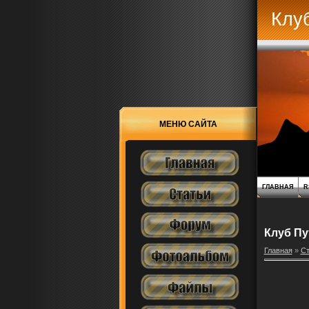
Клу
МЕНЮ САЙТА
ГЛАВНАЯ
R
Клуб Пу
Главная
»
Ст