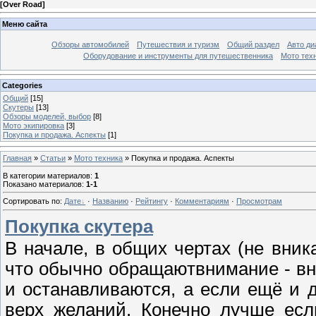
[
Over Road
]
Меню сайта
Обзоры автомобилей
Путешествия и туризм
Общий раздел
Авто ди
Оборудование и инструменты для путешественника
Мото тех
Categories
Общий
[15]
Скутеры
[13]
Обзоры моделей, выбор
[8]
Мото экипировка
[3]
Покупка и продажа. Аспекты
[1]
Главная
»
Статьи
»
Мото техника
» Покупка и продажа. Аспекты
В категории материалов
:
1
Показано материалов
:
1-1
Сортировать по
:
Дате
·
Названию
·
Рейтингу
·
Комментариям
·
Просмотрам
Покупка скутера
В начале, в общих чертах (не вник
что обычно обращаютвнимание - вн
и останавливаются, а если ещё и д
верх желаний. Конечно лучше есл