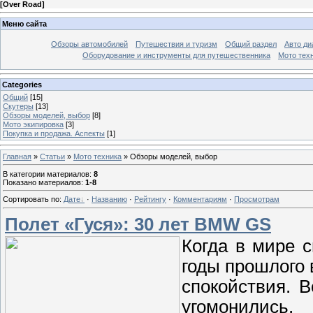
[
Over Road
]
Меню сайта
Обзоры автомобилей
Путешествия и туризм
Общий раздел
Авто ди
Оборудование и инструменты для путешественника
Мото тех
Categories
Общий
[15]
Скутеры
[13]
Обзоры моделей, выбор
[8]
Мото экипировка
[3]
Покупка и продажа. Аспекты
[1]
Главная
»
Статьи
»
Мото техника
» Обзоры моделей, выбор
В категории материалов
:
8
Показано материалов
:
1-8
Сортировать по
:
Дате
·
Названию
·
Рейтингу
·
Комментариям
·
Просмотрам
Полет «Гуся»: 30 лет BMW GS
Когда в мире с
годы прошлого 
спокойствия. 
угомонились