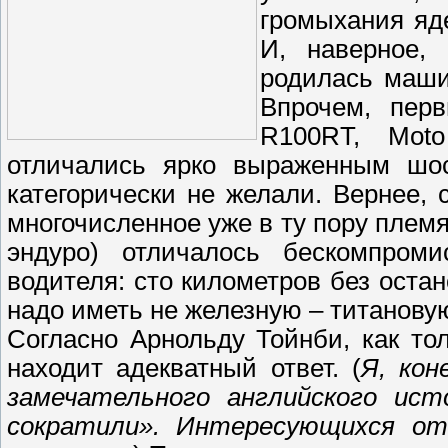
громыхания яд
И, наверное,
родилась маши
Впрочем, пер
R100RT, Mot
отличались ярко выраженным шос
категорически не желали. Вернее,
многочисленное уже в ту пору плем
эндуро) отличалось бескомпроми
водителя: сто километров без остан
надо иметь не железную – титанову
Согласно Арнольду Тойнби, как тол
находит адекватный ответ. (
Я, кон
замечательного английского ист
сократили». Интересующихся о