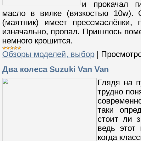
и прокачал г
масло в вилке (вязкостью 10w). 
(маятник) имеет прессмаслёнки, 
изначально, пропал. Пришлось поме
немного крошится.
Обзоры моделей, выбор
|
Просмотро
Два колеса Suzuki Van Van
Глядя на 
трудно поня
современно
таки опре
стоит ли 
ведь этот
когда клас