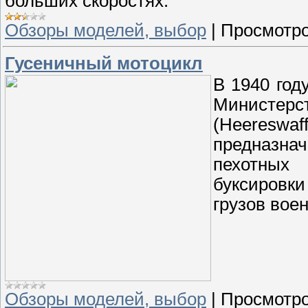
больших скоростях.
Обзоры моделей, выбор
|
Просмотро
Гусеничный мотоцикл
В 1940 год
Министер
(Heereswaff
предназн
пехотных
буксировк
грузов вое
Обзоры моделей, выбор
|
Просмотро