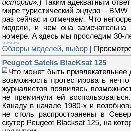
истории».
) Таким адекватным ответ
мире туристический эндуро – BMW 
раз сейчас и отмечаем. Что непос
модели, и чем она замечательна 
номере. А здесь мы проследим 30-л
Обзоры моделей, выбор
|
Просмотро
Peugeot Satelis BlacKsat 125
Что может быть привлекательнее д
возможность протестировать нечто
журналистов появилась возможност
не преминули ей воспользоваться
Канаду в начале 1980-х и возобнови
не столь распространены в Север
скутер Peugeot Blacksat 125, на ко
наддувом.