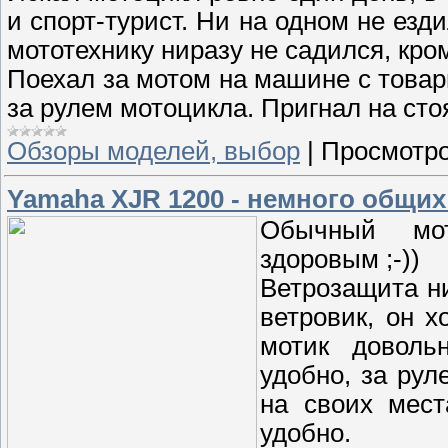
и спорт-турист. Ни на одном не ездил
мототехнику ниразу не садился, кро
Поехал за мотом на машине с товари
за рулем мотоцикла. Пригнал на сто
Обзоры моделей, выбор
|
Просмотро
Yamaha XJR 1200 - немного общи
Обычный мот
здоровым ;-))
Ветрозащита ни
ветровик, он х
мотик доволь
удобно, за рул
на своих мест
удобно.