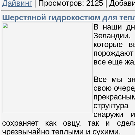
Дайвинг
|
Просмотров:
2125
|
Добави
Шерстяной гидрокостюм для теп
В наши дн
Зеландии
которые в
порождают 
все еще жа
Все мы зн
свою очере
прекрасны
структур
снаружи 
сохраняет как овцу, так и сде
чрезвычайно теплыми и сухими.