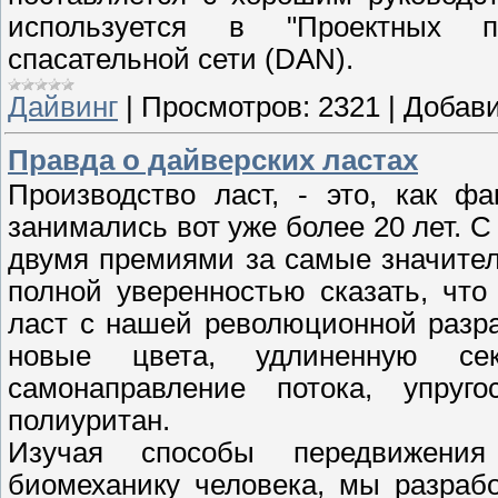
используется в "Проектных п
спасательной сети (DAN).
Дайвинг
|
Просмотров:
2321
|
Добави
Правда о дайверских ластах
Производство ласт, - это, как ф
занимались вот уже более 20 лет. 
двумя премиями за самые значите
полной уверенностью сказать, чт
ласт с нашей революционной разр
новые цвета, удлиненную се
самонаправление потока, упруг
полиуритан.
Изучая способы передвижени
биомеханику человека, мы разраб