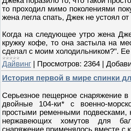
Джека поразило то, что такой прост
то проходил мимо поколениями покуп
жена легла спать, Джек не устоял от
Когда на следующее утро жена Дже
кружку кофе, то она застыла на ме
сделал с моим холодильником?". Ее
Дайвинг
|
Просмотров:
2364
|
Добави
История первой в мире спинки д
Серьезное пещерное снаряжение в 
двойные 104-ки* с военно-морск
простыми ременными подвесками, 
нержавеющих хомутов для ба
снаряжение применялось вместе с 