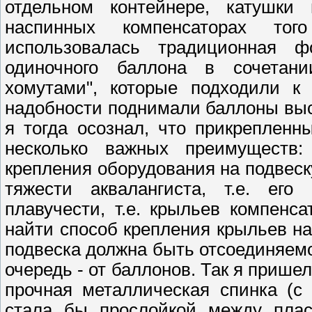
отдельном контейнере, катушки
наспинных компенсаторах тог
использовалась традиционная ф
одиночного баллона в сочетан
хомутами", которые подходили к 
надобности поднимали баллоны выс
я тогда осознал, что прикрепленн
несколько важных преимуществ:
крепления оборудования на подвеск
тяжести аквалангиста, т.е. его
плавучести, т.е. крыльев компенс
найти способ крепления крыльев на
подвеска должна быть отсоединяемо
очередь - от баллонов. Так я пришел
прочная металлическая спинка (с 
стала бы прослойкой между пла