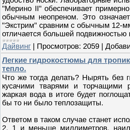
удобство носки. Лабораторные испы
"Мерино II" обеспечивает примерн
обычным неопреном. Это означает
"Экстрим" сравним с обычным 12-м
отличается большей подвижностью 
Дайвинг
|
Просмотров:
2059
|
Добави
Легкие гидрокостюмы для тропик
тепло.
Что же тогда делать? Нырять без 
кусачими тварями и торчащими р
жаркая вода в итоге будет поглоща
бы то ни было теплозащиты.
Ответом в таком случае станет исп
2, 1 и меньше миллиметров, наи