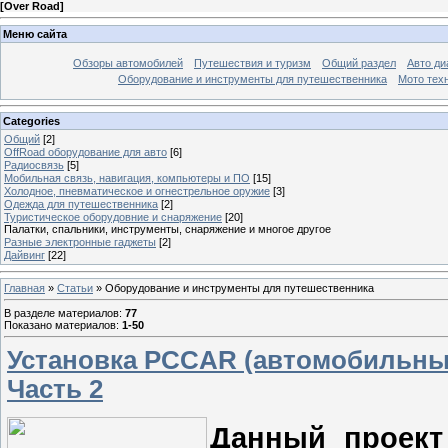
[
Over Road
]
Меню сайта
Обзоры автомобилей
Путешествия и туризм
Общий раздел
Авто ди
Оборудование и инструменты для путешественника
Мото тех
Categories
Общий
[2]
OffRoad оборудование для авто
[6]
Радиосвязь
[5]
Мобильная связь, навигация, компьютеры и ПО
[15]
Холодное, пневматическое и огнестрельное оружие
[3]
Одежда для путешественника
[2]
Туристическое оборудовние и снаряжение
[20]
Палатки, спальники, инструменты, снаряжение и многое другое
Разные электронные гаджеты
[2]
Дайвинг
[22]
Главная
»
Статьи
» Оборудование и инструменты для путешественника
В разделе материалов
:
77
Показано материалов
:
1-50
Установка PCCAR (автомобильны
Часть 2
Данный проект