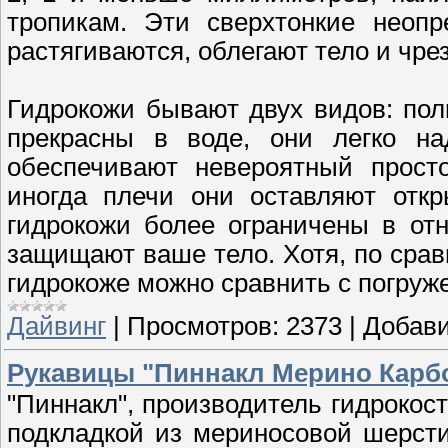
тропикам. Эти сверхтонкие неоп
растягиваются, облегают тело и чр
Гидрокожи бывают двух видов: пол
прекрасны в воде, они легко н
обеспечивают невероятный прост
иногда плечи они оставляют откр
гидрокожи более ограничены в от
защищают ваше тело. Хотя, по сра
гидрокоже можно сравнить с погруж
Дайвинг
|
Просмотров:
2373
|
Добави
Рукавицы "Пиннакл Мерино Карб
"Пиннакл", производитель гидрокос
подкладкой из мериносовой шерсти