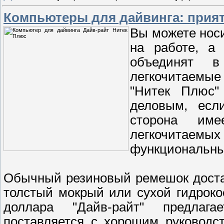
Компьютеры для дайвинга: прия
Вы можете нос
на работе, а
объединят 
легкочитаемые 
"Нитек Плюс"
деловым, есл
сторона им
легкочитае
функциональные
Обычный резиновый ремешок доста
толстый мокрый или сухой гидроко
доллара "Дайв-райт" предлаг
поставляется с хорошим руководс