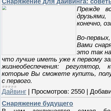
Снаряжение для дайвинга: совет
Прежде вс
друзьями
конечно, о
Во-первых
Вами снаря
это так н
что лучше иметь уже к первому з
жизнеобеспечения: регулятор,
которые Вы сможете купить, полу
с первого.
Дайвинг
|
Просмотров:
2550
|
Добави
Снаряжение будущего
В чем заключается самая бо