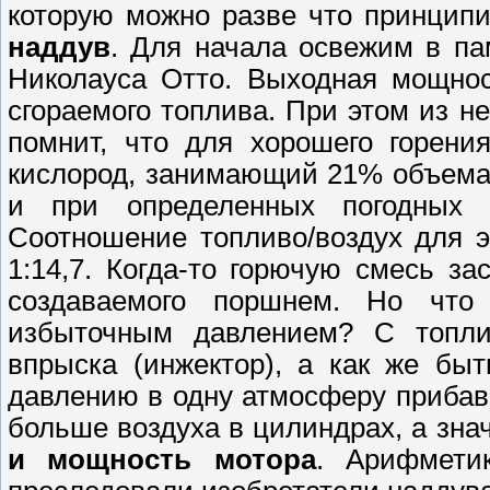
которую можно разве что принцип
наддув
. Для начала освежим в па
Николауса Отто. Выходная мощнос
сгораемого топлива. При этом из н
помнит, что для хорошего горени
кислород, занимающий 21% объема 
и при определенных погодных 
Соотношение топливо/воздух для 
1:14,7. Когда-то горючую смесь з
создаваемого поршнем. Но что
избыточным давлением? С топли
впрыска (инжектор), а как же бы
давлению в одну атмосферу прибави
больше воздуха в цилиндрах, а зна
и мощность мотора
. Арифмети