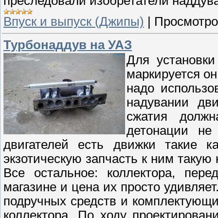
преследовали изобретатели наддува
Впуск и выпуск (Джипы)
|
Просмотро
Турбонаддув на УАЗ
Для установки
маркируется он 
надо использо
надувании дви
сжатия должн
детонации не
двигателей есть движки такие к
экзотическую запчасть к ним такую 
Все остальное: коллектора, пер
магазине и цена их просто удивляе
подручных средств и комплектующи
коллектора. По ходу проектирован