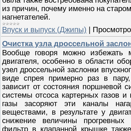
из причин, почему именно на старо
нагнетателей.
Впуск и выпуск (Джипы)
|
Просмотро
Очистка узла дроссельной заслон
Вообще говоря можно избежать м
двигателя, особенно в области об
узел дроссельной заслонки впускно
виде спрея примерно раз в пару,
зависит от состояния поршневой си
системы отсоса картерных газов и
газы засоряют эти каналы наг
веществами, в результате у двиг
снижение величины прогревных 
фильтр в клапанной крышке также