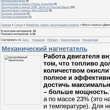
Материаловедение
[4]
Эксплуатация и ремонт Pontiac Grand AM
[4]
Эксплуатация и ремонт GMC Jimmy & Chevrolet Blazer
[25]
Эксплуатация и ремонт Volvo 200\700
[3]
Система тормозная
[1]
Система охлаждения
[1]
Главная
»
Статьи
»
Доработка, тюнинг, эксплуатация и ремонт
» Впуск и выпуск (Джип
В категории материалов
:
12
Показано материалов
:
1-12
Сортировать по
:
Дате
·
Названию
·
Рейтингу
·
Комментариям
·
Просмотрам
Механический нагнетатель
Работа двигателя вн
том, что топливо д
количеством окислит
полное и эффективн
достичь максимальн
– больше мощность.
а по массе 23% (это 
и температуре). Для 