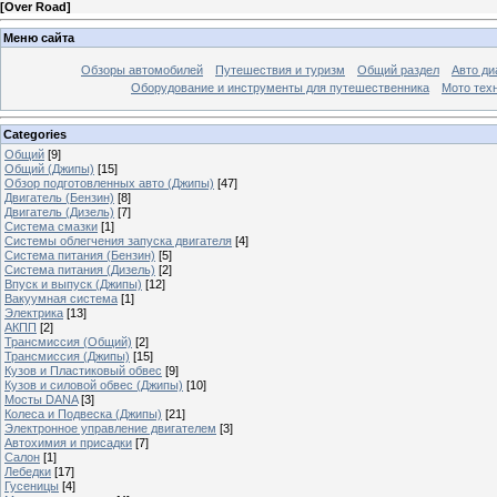
[
Over Road
]
Меню сайта
Обзоры автомобилей
Путешествия и туризм
Общий раздел
Авто ди
Оборудование и инструменты для путешественника
Мото тех
Categories
Общий
[9]
Общий (Джипы)
[15]
Обзор подготовленных авто (Джипы)
[47]
Двигатель (Бензин)
[8]
Двигатель (Дизель)
[7]
Система смазки
[1]
Системы облегчения запуска двигателя
[4]
Система питания (Бензин)
[5]
Система питания (Дизель)
[2]
Впуск и выпуск (Джипы)
[12]
Вакуумная система
[1]
Электрика
[13]
АКПП
[2]
Трансмиссия (Общий)
[2]
Трансмиссия (Джипы)
[15]
Кузов и Пластиковый обвес
[9]
Кузов и силовой обвес (Джипы)
[10]
Мосты DANA
[3]
Колеса и Подвеска (Джипы)
[21]
Электронное управление двигателем
[3]
Автохимия и присадки
[7]
Салон
[1]
Лебедки
[17]
Гусеницы
[4]