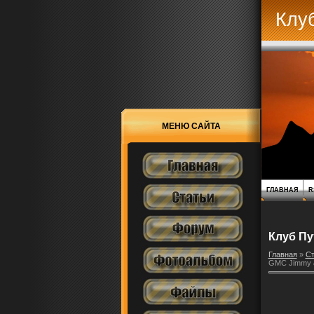
Клу
МЕНЮ САЙТА
ГЛАВНАЯ
R
Клуб Пу
Главная
»
Ст
GMC Jimmy &