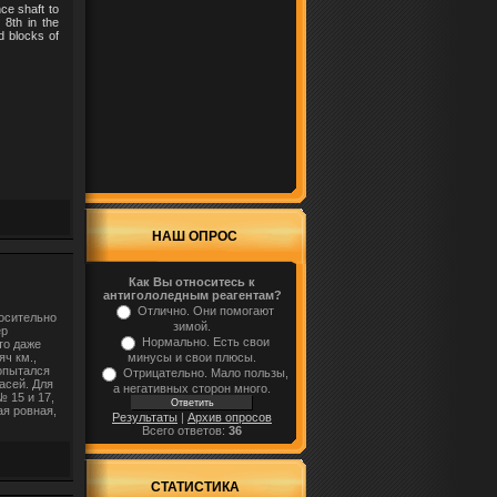
ce shaft to
 8th in the
 blocks of
НАШ ОПРОС
Как Вы относитесь к
антигололедным реагентам?
Отлично. Они помогают
носительно
зимой.
ер
Нормально. Есть свои
то даже
минусы и свои плюсы.
ч км.,
попытался
Отрицательно. Мало пользы,
асей. Для
а негативных сторон много.
 15 и 17,
ая ровная,
Результаты
|
Архив опросов
Всего ответов:
36
СТАТИСТИКА