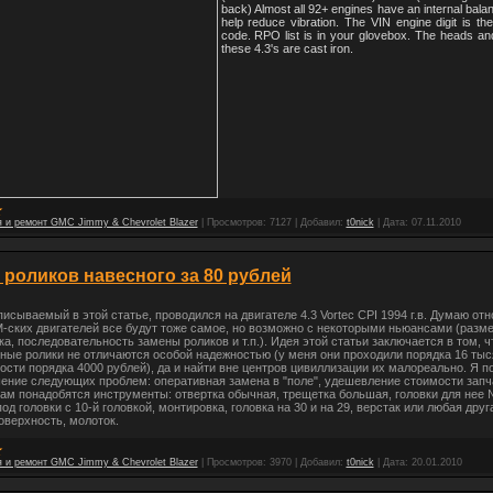
back)
Almost all 92+ engines have an internal balan
help reduce vibration.
The VIN engine digit is the
code. RPO list is in your glovebox.
The heads and
these 4.3's are cast iron.
 и ремонт GMC Jimmy & Chevrolet Blazer
|
Просмотров:
7127
|
Добавил:
t0nick
|
Дата:
07.11.2010
 роликов навесного за 80 рублей
писываемый в этой статье, проводился на двигателе 4.3 Vortec CPI 1994 г.в. Думаю от
-ских двигателей все будут тоже самое, но возможно с некоторыми ньюансами (разм
а, последовательность замены роликов и т.п.). Идея этой статьи заключается в том, ч
ные ролики не отличаются особой надежностью (у меня они проходили порядка 16 тыся
ости порядка 4000 рублей), да и найти вне центров цивиллизации их малореально. Я 
ение следующих проблем: оперативная замена в "поле", удешевление стоимости запч
ам понадобятся инструменты: отвертка обычная, трещетка большая, головки для нее №
од головки с 10-й головкой, монтировка, головка на 30 и на 29, верстак или любая друг
оверхность, молоток.
 и ремонт GMC Jimmy & Chevrolet Blazer
|
Просмотров:
3970
|
Добавил:
t0nick
|
Дата:
20.01.2010