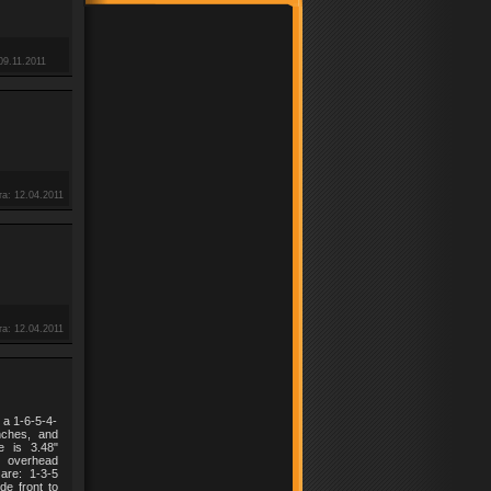
09.11.2011
та:
12.04.2011
та:
12.04.2011
 a 1-6-5-4-
nches, and
 is 3.48"
e overhead
are: 1-3-5
e front to