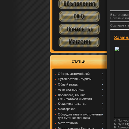
В категории
Показано ма
Сортировать
Замен
СТАТЬИ
Обзоры автомобилей
Путешествия и туризм
Общий раздел
Авто диагностика
Доработка, тюнинг,
эксплуатация и ремонт
Кладоискательство
Мастерская
Оборудование и инструменты
для путешественника
4. Полуос
Мото техника
5. Ну и с
6. Амморт
Мото техника - Ремонт и