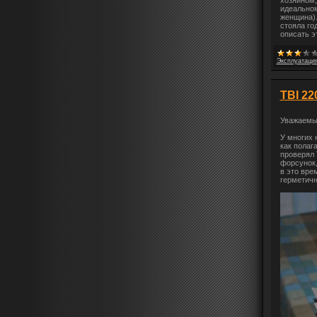
хозяином,
идеальном
женщина).
стояла го
описать э
Эксплуатация
TBI 22
Уважаемы
У многих 
как полаг
проверял 
форсунок,
в это вре
герметичн