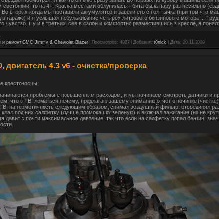
 съездил посмотрел. И как-то он мне сразу запал. Во первых по кузову машина если н
 состоянии, то на 4+. Краска местами облупилась + бита была пару раз несильно (езд
 Во вторых когда мы поставили аккумулятор и завели его с пол тычка (при том что ма
д в гараже) и я услышал побулькивание четырех литрового бензинового мотора ... Труд
то чувство. Ну и в третьих, сев в салон и комфортно разместившись в кресле, я понял:
 и ремонт GMC Jimmy & Chevrolet Blazer
|
Просмотров:
4927
|
Добавил:
t0nick
|
Дата:
20.11.2009
0, двигатель 4.3 v6 - очистка\проверка
е крестоносцы,
начинаются проблемы с повышенным расходом, и мы начинаем смотреть датчики и пр
аем, что в TBI ломаться нечему, предлагаю вашему вниманию отчет о починке (чистке)
TBI на герметичность следующим образом, снимал воздушный фильтр, отсоединял ра
 клал под них салфетку (лучше промокашку зеленую) и включал зажигание (но не крут
мя давит с почти максимальное давление, так что если на салфетку попал бензин, знач
ости.