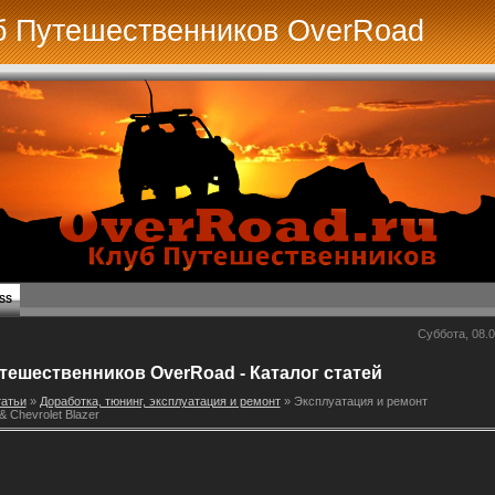
б Путешественников OverRoad
SS
Суббота, 08.0
тешественников OverRoad - Каталог статей
атьи
»
Доработка, тюнинг, эксплуатация и ремонт
» Эксплуатация и ремонт
 Chevrolet Blazer