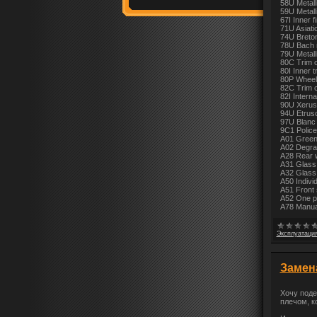
58U Metall
59U Metalli
67I Inner f
71U Asiatic
74U Breton
78U Bach r
79U Metalli
80C Trim c
80I Inner t
80P Wheel 
82C Trim c
82I Interna
90U Xerus 
94U Etrusc
97U Blanc 
9C1 Police
A01 Green 
A02 Degra
A28 Rear w
A31 Glass e
A32 Glass e
A50 Individ
A51 Front
A52 One pi
A78 Manual
Эксплуатация
Замена
Хочу поде
плечом, к