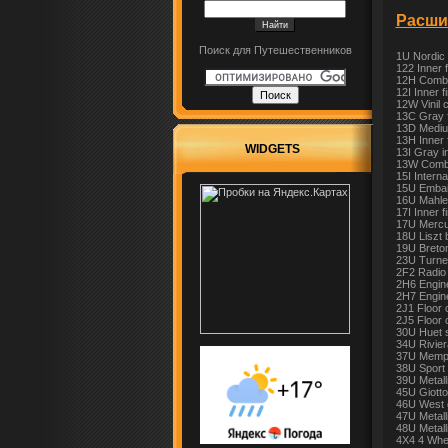
Расши
Поиск для Путешественников
1U Nordic 
122 Inner f
12H Combin
12I Inner f
12W Vinil 
13C Gray fa
13D Medium
13H Inner f
WIDGETS
13I Gray in
13W Combin
15I Interna
15U Embaix
16U Mahler
17I Inner f
17U Mercur
18U Liszt 
19U Breton
23U Turner
2F2 Radio
2H6 Engine
2H7 Engine
2J1 Floor 
2J5 Floor 
30U Huet si
34U Rivier
37U Memphi
38U Sport 
39U Metall
45U Giotto
46U West g
47U Metall
48U Metalli
4X4 4 Whee