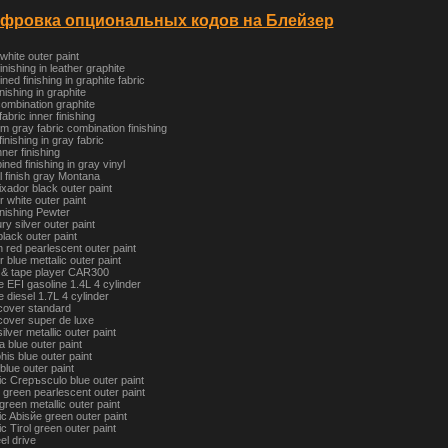
фровка опциональных кодов на Блейзер
white outer paint
inishing in leather graphite
ed finishing in graphite fabric
inishing in graphite
combination graphite
bric inner finishing
 gray fabric combination finishing
inishing in gray fabric
ner finishing
ed finishing in gray vinyl
l finish gray Montana
ador black outer paint
 white outer paint
inishing Pewter
y silver outer paint
black outer paint
 red pearlescent outer paint
 blue mettalic outer paint
 & tape player CAR300
 EFI gasoline 1.4L 4 cylinder
 diesel 1.7L 4 cylinder
cover standard
cover super de luxe
lver metallic outer paint
a blue outer paint
s blue outer paint
blue outer paint
ic Crepъsculo blue outer paint
 green pearlescent outer paint
reen metallic outer paint
ic Abisйe green outer paint
c Tirol green outer paint
l drive