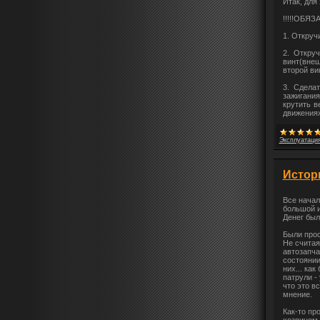
Итак, для
!!!!!ОБЯ
1. Откруч
2. Откру
винт(вне
второй ви
3. Сдела
зажигания
крутить в
движениях
Эксплуатация
Истор
Все начал
большой и
Денег был
Были просм
Не считая
автозапча
состоянии
них... как
патрули -
что это в
мнение.
Как-то пр