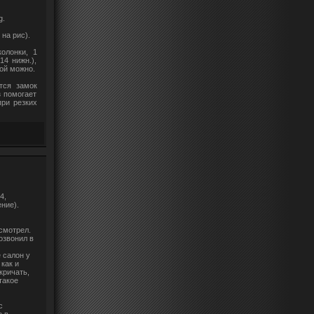
g.
на рис).
олонки, 1
4 нижн.),
той можно.
тся замок
з помогает
при резких
4,
ние).
 смотрел.
озвонил в
 салон у
 как и
кричать,
такое
с