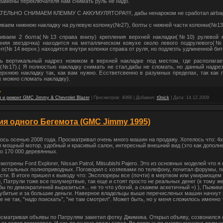
 замены переключателя нам снимать руль не надо.
ЗАТЕЛЬНО СНИМАЕМ КЛЕММУ С АККУМУЛЯТОРА!!!!, дабы ненароком не сработал airba
иваем нижнюю накладку на рулевую колонку(№27), болты с нижней части колонки(№13 
чиваем 2 болта(№13 справа внизу) крепления верхней накладки(№10) рулевой к
шняя звездочка) находится на металлическом кожухе около левого подрулевого(№1
нт(№ 14 верхн.) находится внутри колонки справа от руля, но подлезть удлиненной би
ть вертикальный надрез ножиком в верхней накладке под местом, где располагае
(№17).( Я полностью накладку снимать не стал,дабы не сломать, но данный надре
ерхнюю накладку так, как вам нужно. Есстветсвенно в разумных пределах, так как 
 можно сломать накладку).
 и ремонт GMC Jimmy & Chevrolet Blazer
|
Просмотров:
4068
|
Добавил:
t0nick
|
Дата:
14.12.2009
ия одного Бегемота (GMC Jimmy 1995)
ось осенью 2008 года. Просматривал очень много машин на продажу. Хотелось что: 4x
 мощный мотор, удобный и красивый салон, интересный внешний вид (это как дополне
о 170 000 деревянных.
отрены Ford Explorer, Nissan Patrol, Mitsubishi Pajero. Это из основных моделей что я
 остальных полноприводных. Поговорил с хозяевами по телефону, почитал форумы, п
сти. В итоге пришел к выводу что: Эксплореры все (почти) в мертвом или умирающем
, Патрули тоже все полумертвые, так еще и стоят просто не реальных денег (к тому же
 бы по демократичней выразиться... не то что убогий, а скажем аскетичный =) ), Пыжики
 убитые и за большие деньги. Наверное владельцы выше перечисленых машин начнут 
се не так, "надо поискать", "не там смотрел". Может быть, но у меня сложилось именно 
осматривая объявы по Патрулям заметил фотку Джимика. Открыл объяву, созвонился 