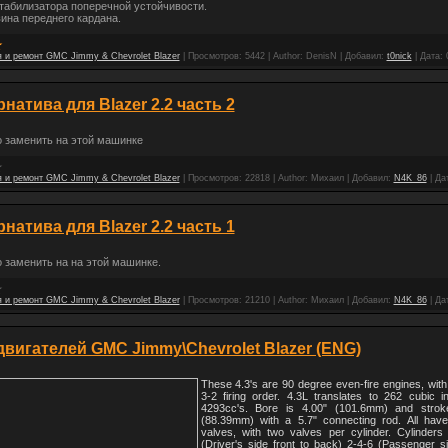
стабилизатора поперечной устойчивости.
вина переднего кардана.
 и ремонт GMC Jimmy & Chevrolet Blazer
|
Просмотров:
5442
|
Author:
DenisN
|
Добавил:
t0nick
|
Дата:
натива для Blazer 2.2 часть 2
 заменить на этой машинке
 и ремонт GMC Jimmy & Chevrolet Blazer
|
Просмотров:
22818
|
Author:
Михаил
|
Добавил:
N4K_86
|
Да
натива для Blazer 2.2 часть 1
 заменить на на этой машинке.
 и ремонт GMC Jimmy & Chevrolet Blazer
|
Просмотров:
21210
|
Author:
Михаил
|
Добавил:
N4K_86
|
Да
вигателей GMC Jimmy\Chevrolet Blazer (ENG)
These 4.3's are 90 degree even-fire engines, with
3-2 firing order.
4.3L translates to 262 cubic i
4293cc's.
Bore is 4.00" (101.6mm) and stroke
(88.39mm) with a 5.7" connecting rod.
All hav
valves, with two valves per cylinder.
Cylinders 
(Driver's side front to back)
2-4-6 (Passenger sid