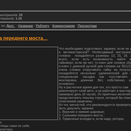
 материалов
:
25
териалов
:
1-25
 по
:
Дате
·
Названию
·
Рейтингу
·
Комментариям
·
Просмотрам
а переднего моста…
Что необходимо подготовить заранее, если не
в автомастерской? Необходимый инструме
головок: понадобятся размеры 13, 15, 18, 
всего, если есть возможность найти в
гайковерт, если же нет, то ключ для головок об
и ключ с длинной ручкой для головки на 35(1/2)
очень сложно откручивать гайку на полуос
понадобятся несколько удлиннителей для 
специальная насадка как «суставчик».
монтировка, длинная. Вот, собственно,
основного.
Ну и расчетное время для тех, кто просто сам
ремонтирует свой авто, а не работает в мастер
примерно день (8 часов). Из приятных мелочей
предусмотреть покупку спрэя, который бы помо
откисанием ржавчины.
Из тех запчастей, что рекомендуется проверит
быть докупить заранее:
1. Верхние и нижние шаровые;
2. Сальники переднего моста ;
3. Тормозные колодки и, если надо, роторы;
и;
тупицы сами по себе.
изаторы;