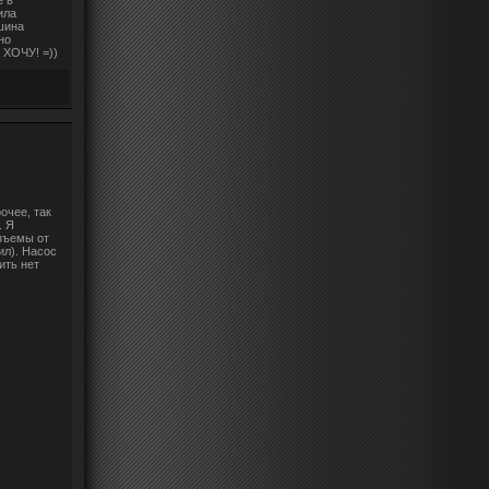
е в
ила
шина
но
 ХОЧУ! =))
очее, так
. Я
зъемы от
ил). Насос
ить нет