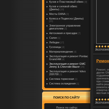
Кузов и Пластиковый обвес
[9]
Кузов и силовой обвес
(Джипы)
[10]
Мосты DANA
[3]
Колеса и Подвеска (Джипы)
[21]
Электронное управление
двигателем
[3]
Автохимия и присадки
[7]
Салон
[1]
Лебедки
[17]
Гусеницы
[4]
Эксплуатация
Материаловедение
[4]
Эксплуатация и ремонт Pontiac
Grand AM
[4]
Ремон
Эксплуатация и ремонт GMC
Jimmy & Chevrolet Blazer
[25]
Ремонт, о
Эксплуатация и ремонт Volvo
других GM
200\700
[3]
подшипник
оригиналь
Система тормозная
[1]
при стоим
Система охлаждения
[1]
найта реш
ремонта н
отвертка п
жесткая п
ПОИСК ПО САЙТУ
Эксплуатация
Поиск по сайту: