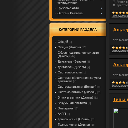
7. Линки 
эксплуатация
8. Кресто
Грузовые Авто
Охота и Рыбалка
Эксплуатация
Альтер
КАТЕГОРИИ РАЗДЕЛА
Что можно
Общий
[9]
Общий (Джипы)
[15]
Эксплуатация
Обзор подготовленных авто
(Джипы)
[47]
Двигатель (Бензин)
[8]
Альтер
Двигатель (Дизель)
[7]
Система смазки
[1]
Что можно
Системы облегчения запуска
двигателя
[4]
Эксплуатация
Система питания (Бензин)
[5]
Система питания (Дизель)
[2]
Впуск и выпуск (Джипы)
[12]
Типы д
Вакуумная система
[1]
Электрика
[13]
АКПП
[2]
Трансмиссия (Общий)
[2]
Трансмиссия (Джипы)
[15]