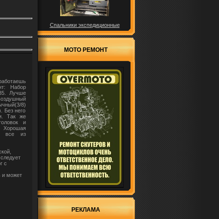
Спальники экспедиционные
МОТО РЕМОНТ
 работаешь
нт: Набор
35. Лучше
оздушный
ычный(3/8)
. Без него
и. Так же
головок и
 Хорошая
 и все из
ской,
 следует
г с
ь и может
РЕКЛАМА