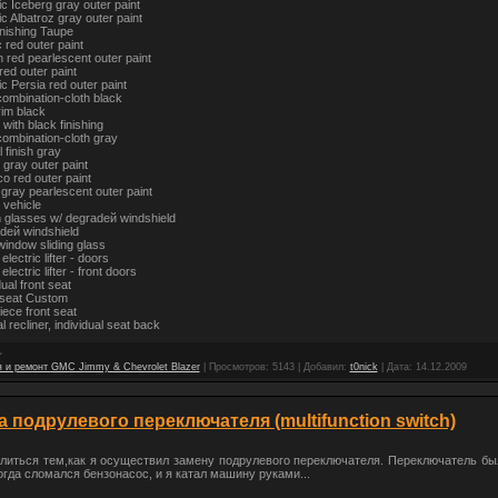
ic Iceberg gray outer paint
c Albatroz gray outer paint
inishing Taupe
 red outer paint
 red pearlescent outer paint
ed outer paint
c Persia red outer paint
ombination-cloth black
rim black
with black finishing
ombination-cloth gray
l finish gray
gray outer paint
o red outer paint
gray pearlescent outer paint
 vehicle
glasses w/ degradeй windshield
deй windshield
indow sliding glass
lectric lifter - doors
lectric lifter - front doors
ual front seat
 seat Custom
ece front seat
 recliner, individual seat back
 и ремонт GMC Jimmy & Chevrolet Blazer
|
Просмотров:
5143
|
Добавил:
t0nick
|
Дата:
14.12.2009
 подрулевого переключателя (multifunction switch)
литься тем,как я осуществил замену подрулевого переключателя. Переключатель б
огда сломался бензонасос, и я катал машину руками...