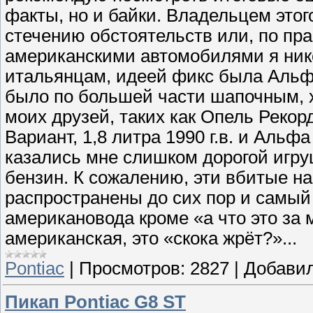
факты, но и байки. Владельцем этог
стечению обстоятельств или, по пра
американскими автомобилями я никог
итальянцам, идеей фикс была Альф
было по большей части шапочным, х
моих друзей, таких как Опель Рекорд
Вариант, 1,8 литра 1990 г.в. и Альф
казались мне слишком дорогой игр
бензин. К сожалению, эти вбитые н
распространены до сих пор и самый
американовода кроме «а что это за 
американская, это «скока жрёт?»...
Pontiac
|
Просмотров:
2827
|
Добавил
Пикап Pontiac G8 ST