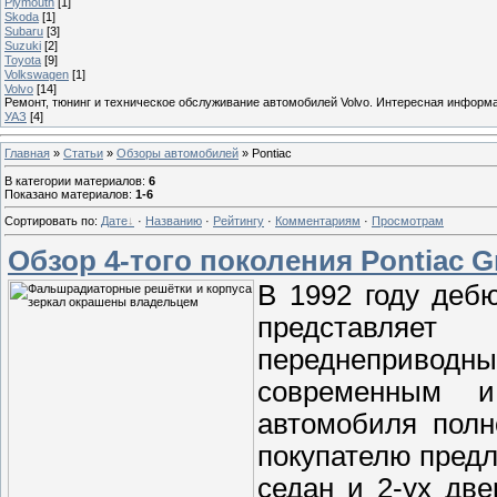
Plymouth
[1]
Skoda
[1]
Subaru
[3]
Suzuki
[2]
Toyota
[9]
Volkswagen
[1]
Volvo
[14]
Ремонт, тюнинг и техническое обслуживание автомобилей Volvo. Интересная информ
УАЗ
[4]
Главная
»
Статьи
»
Обзоры автомобилей
» Pontiac
В категории материалов
:
6
Показано материалов
:
1-6
Сортировать по
:
Дате
·
Названию
·
Рейтингу
·
Комментариям
·
Просмотрам
Обзор 4-того поколения Pontiac 
В 1992 году дебю
представляет
переднеприво
современным и
автомобиля полн
покупателю предл
седан и 2-ух дв