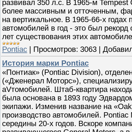
развивал 350 л.с. В 1965-м Tempes
более массивным и отточенным, фа
на вертикальное. В 1965-66-х годах 
автомобилей в год - это был рекорд
лет существования этих автомобиле
Pontiac
|
Просмотров:
3063
|
Добавил
История марки Pontiac
«Понтиак» (Pontiac Division), отдел
(«Дженерал Моторс»), специализир
аVтомобилей. Штаб-квартира находи
была основана в 1893 году Эдвардо
экипажи. Изменив название на «Oak
производство автомобилей. Pontiac 
середины 20-х годов. Вскоре компан