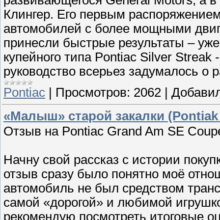
развивающегося General Motors, а в
Клингер. Его первым распоряжением
автомобилей с более мощными двиг
принесли быстрые результаты – уже 
купейного типа Pontiac Silver Streak
руководство всерьез задумалось о 
Pontiac
|
Просмотров:
2062
|
Добавил
«Малыш» старой закалки (Pontiak
Отзыв на Pontiac Grand Am SE Coupe
Начну свой рассказ с истории поку
отзыв сразу было понятно моё отно
автомобиль не был средством транс
самой «дорогой» и любимой игрушко
рекомендую посмотреть итоговые оце