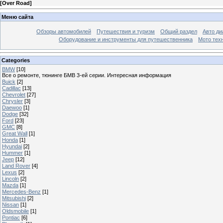
[
Over Road
]
Меню сайта
Обзоры автомобилей
Путешествия и туризм
Общий раздел
Авто ди
Оборудование и инструменты для путешественника
Мото тех
Categories
BMW
[10]
Все о ремонте, тюнинге БМВ 3-ей серии. Интересная информация
Buick
[2]
Cadillac
[13]
Chevrolet
[27]
Chrysler
[3]
Daewoo
[1]
Dodge
[32]
Ford
[23]
GMC
[8]
Great Wall
[1]
Honda
[1]
Hyundai
[2]
Hummer
[1]
Jeep
[12]
Land Rover
[4]
Lexus
[2]
Lincoln
[2]
Mazda
[1]
Mercedes-Benz
[1]
Mitsubishi
[2]
Nissan
[1]
Oldsmobile
[1]
Pontiac
[6]