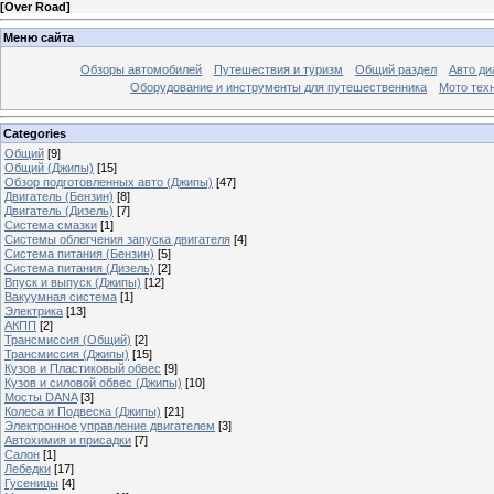
[
Over Road
]
Меню сайта
Обзоры автомобилей
Путешествия и туризм
Общий раздел
Авто ди
Оборудование и инструменты для путешественника
Мото тех
Categories
Общий
[9]
Общий (Джипы)
[15]
Обзор подготовленных авто (Джипы)
[47]
Двигатель (Бензин)
[8]
Двигатель (Дизель)
[7]
Система смазки
[1]
Системы облегчения запуска двигателя
[4]
Система питания (Бензин)
[5]
Система питания (Дизель)
[2]
Впуск и выпуск (Джипы)
[12]
Вакуумная система
[1]
Электрика
[13]
АКПП
[2]
Трансмиссия (Общий)
[2]
Трансмиссия (Джипы)
[15]
Кузов и Пластиковый обвес
[9]
Кузов и силовой обвес (Джипы)
[10]
Мосты DANA
[3]
Колеса и Подвеска (Джипы)
[21]
Электронное управление двигателем
[3]
Автохимия и присадки
[7]
Салон
[1]
Лебедки
[17]
Гусеницы
[4]