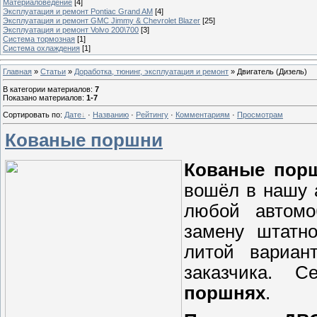
Материаловедение
[4]
Эксплуатация и ремонт Pontiac Grand AM
[4]
Эксплуатация и ремонт GMC Jimmy & Chevrolet Blazer
[25]
Эксплуатация и ремонт Volvo 200\700
[3]
Система тормозная
[1]
Система охлаждения
[1]
Главная
»
Статьи
»
Доработка, тюнинг, эксплуатация и ремонт
» Двигатель (Дизель)
В категории материалов
:
7
Показано материалов
:
1-7
Сортировать по
:
Дате
·
Названию
·
Рейтингу
·
Комментариям
·
Просмотрам
Кованые поршни
Кованые пор
вошёл в нашу 
любой автомо
замену штатн
литой вариан
заказчика. 
поршнях
.