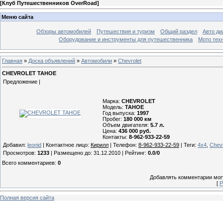
[
Клуб Путешественников OverRoad
]
Меню сайта
Обзоры автомобилей
Путешествия и туризм
Общий раздел
Авто ди
Оборудование и инструменты для путешественника
Мото тех
Главная
»
Доска объявлений
»
Автомобили
»
Chevrolet
CHEVROLET TAHOE
Предложение |
Марка:
CHEVROLET
Модель:
TAHOE
Год выпуска:
1997
Пробег:
180 000 км
Объем двигателя:
5.7 л.
Цена:
436 000 руб.
Контакты:
8-962-933-22-59
Добавил
:
leonid
|
Контактное лицо
:
Кирилл
|
Телефон
:
8-962-933-22-59
|
Теги
:
4х4
,
Chevr
Просмотров
:
1233
|
Размещено до
: 31.12.2010 |
Рейтинг
:
0.0
/
0
Всего комментариев
:
0
Добавлять комментарии могу
[
Р
Полная версия сайта