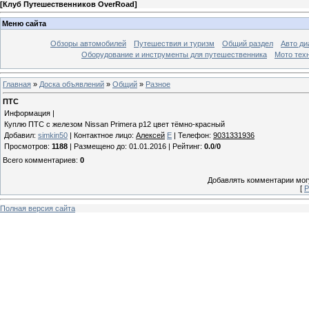
[
Клуб Путешественников OverRoad
]
Меню сайта
Обзоры автомобилей
Путешествия и туризм
Общий раздел
Авто ди
Оборудование и инструменты для путешественника
Мото тех
Главная
»
Доска объявлений
»
Общий
»
Разное
ПТС
Информация |
Куплю ПТС с железом Nissan Primera p12 цвет тёмно-красный
Добавил
:
simkin50
|
Контактное лицо
:
Алексей
E
|
Телефон
:
9031331936
Просмотров
:
1188
|
Размещено до
: 01.01.2016 |
Рейтинг
:
0.0
/
0
Всего комментариев
:
0
Добавлять комментарии могу
[
Р
Полная версия сайта