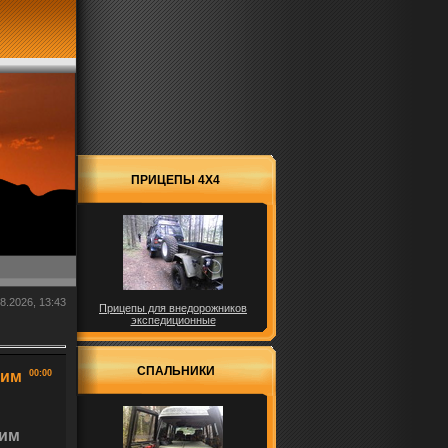
ПРИЦЕПЫ 4X4
8.2026, 13:43
Прицепы для внедорожников
экспедиционные
м
СПАЛЬНИКИ
ким
00:00
ким