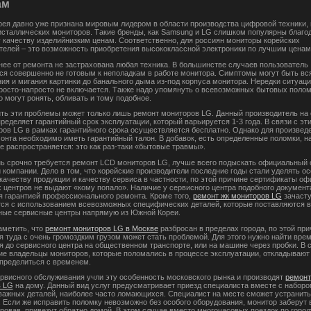
ам
ея давно уже признана мировым лидером в области производства цифровой техники,
исталлических мониторов. Такие бренды, как Samsung и LG слишком популярны благо
 качеству изделийнизким ценам. Соответственно, для россиян мониторы корейских
телей – это возможность приобретения высококлассной электроники по лучшим ценам
нее от ремонта не застрахована любая техника. В большинстве случаев пользователь
ся совершенно не готовым к неполадкам в работе монитора. Симптомы могут быть вс
ния и мигания картинки до банального дыма из-под корпуса монитора. Нередки ситуаци
росто-напросто не включается. Также надо упомянуть о всевозможных бытовых полом
 могут ронять, обливать и тому подобное.
ть эти проблемы может только лишь ремонт мониторов LG. Данный производитель на
пределяет гарантийный срок эксплуатации, который варьируется 1-3 года. В связи с эт
ров LG в рамках гарантийного срока осуществляется бесплатно. Однако для произвед
монта необходимо иметь гарантийный талон. В добавок, есть определенные поломки, н
не распространяется: это как раз-таки «бытовые травмы».
нь срочно требуется ремонт LCD мониторов LG, лучше всего подыскать официальный
й компании. Дело в том, что корейские производители последние годы стали уделять о
качеству продукции и качеству сервиса в частности, по этой причине сертификаты о
 центров не выдают «кому попало». Наличие у сервисного центра подобного документ
я гарантией профессионального ремонта. Кроме того,
ремонт жк мониторов LG
зачаст
ся с использованием всевозможных специфических деталей, которые поставляются в
ые сервисные центры напрямую из Южной Кореи.
аметить, что
ремонт мониторов LG в Москве
разбросан в пределах города, по этой при
я туда с очень громоздким грузом может стать проблемой. Для этого нужно найти врем
я до сервисного центра на общественном транспорте, или на машине через пробки. В с
ие владельцы мониторов, которые поломались в процессе эксплуатации, откладывают
определиться с временем.
рвисного обслуживания учли эту особенность московского рынка и производят
ремонт
в LG
на дому. Данный вид услуг предусматривает приезд специалиста вместе с наборо
важных деталей, наиболее часто ломающихся. Специалист на месте сможет устранить
. Если же исправить поломку невозможно без особого оборудования, монитор заберут в
ровав, привезут обратно домой. В этом случае вместо многочасовых поездок по город