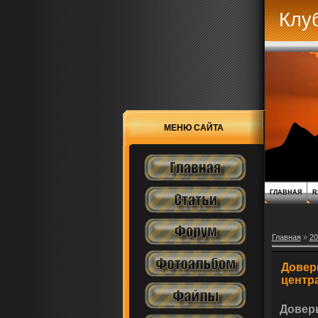
Клу
МЕНЮ САЙТА
ГЛАВНАЯ
R
Главная
»
20
Довер
центр
Довер