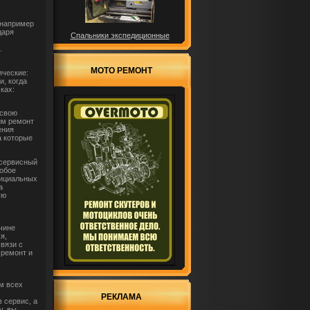
 например
даря
Спальники экспедиционные
.
МОТО РЕМОНТ
яческие:
и, когда
ках:
 свою
им ремонт
ения
а которые
 сервисный
собое
фициальных
а
ую
чине
я,
вязи с
 ремонт и
м всех
РЕКЛАМА
 сервис, а
у, вы