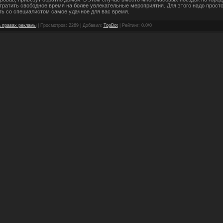
тратить свободное время на более увлекательные мероприятия. Для этого надо прост
ть со специалистом самое удачное для вас время.
 правах рекламы
|
Просмотров
: 2269 |
Добавил
:
TopBot
|
Рейтинг
:
0.0
/
0