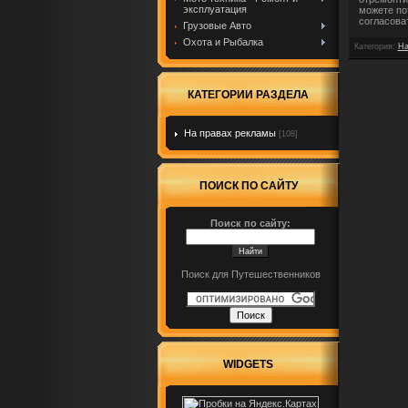
эксплуатация
можете по
согласова
Грузовые Авто
Охота и Рыбалка
Категория
:
На
КАТЕГОРИИ РАЗДЕЛА
На правах рекламы
[108]
ПОИСК ПО САЙТУ
Поиск по сайту:
Поиск для Путешественников
WIDGETS