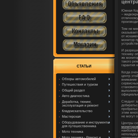
центр
Южная Кор
– жидкокр
отличному
производи
Тем не ме
оказывает
от искаже
монитор п
устройство
И разреши
технику о
жк монито
такого ре
гарантия 
СТАТЬИ
Когда оче
центр это
Обзоры автомобилей
внимание 
сервисных
Путешествия и туризм
становитс
Общий раздел
выполняет
официальн
Авто диагностика
Следует з
Доработка, тюнинг,
добиратьс
эксплуатация и ремонт
пробратьс
Кладоискательство
этим мног
не могут 
Мастерская
Оборудование и инструменты
Центры се
для путешественника
мониторо
наиболее 
Мото техника
неполадку
Мото техника - Ремонт и
отремонти