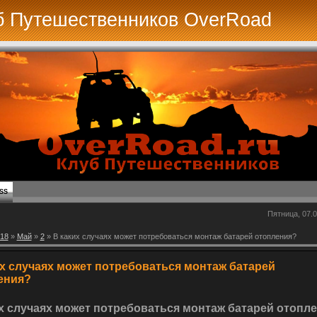
б Путешественников OverRoad
SS
Пятница, 07.0
18
»
Май
»
2
» В каких случаях может потребоваться монтаж батарей отопления?
их случаях может потребоваться монтаж батарей
ения?
х случаях может потребоваться монтаж батарей отопл