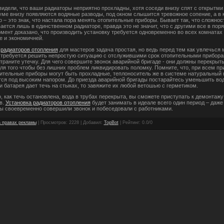
видели, что ваши радиаторы неприятно прохладны, хотя соседи внизу спят с открытми
уме внизу появляются водяные разводы, под окном слышится тревожное сопение, а в 
 – это знак, что настала пора менять отопительные приборы. Бывает так, что сложнос
ется лишь в единственном радиаторе, правда это не значит, что с другими все в поря
мент доказано, что производить установку требуется одновременно во всех комнатах 
е и экономичней.
 радиаторов отопления
для мастеров задача простая, но ведь перед тем как увлечься
 требуется решить непростую ситуацию с отслужившими срок отопительными прибора
траните утечку. Для чего совершите звонок аварийной бригаде - они должны перекрыть
ля того чтобы без лишних проблем ликвидировать поломку. Помните, что, при всем при
ительные приборы могут быть прохладные, теплоноситель же в системе натуральный к
тся под высоким напором. До приезда аварийной бригады постарайтесь уменьшить во
и батарея дает течь на стыках, то завяжите их любой ветошью с герметиком.
о, как течь остановлена, вода в трубах перекрыта, вы сможете приступать к демонтажу
в.
Установка радиаторов отопления
будет занимать в идеале всего один период – даже
 вы своевременно совершили звонок и побеседовали с работниками.
 правах рекламы
|
Просмотров
: 2228 |
Добавил
:
TopBot
|
Рейтинг
:
0.0
/
0