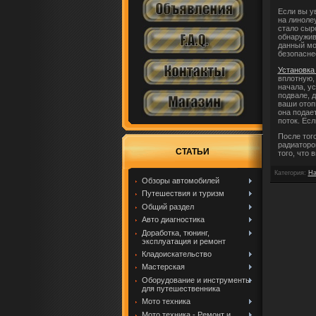
Если вы у
на линоле
стало сыро
обнаружива
данный мо
безопасне
Установка
вплотную,
начала, ус
подвале, д
ваши отоп
она подае
поток. Есл
После тог
радиаторо
СТАТЬИ
того, что
Категория
:
На
Обзоры автомобилей
Путешествия и туризм
Общий раздел
Авто диагностика
Доработка, тюнинг,
эксплуатация и ремонт
Кладоискательство
Мастерская
Оборудование и инструменты
для путешественника
Мото техника
Мото техника - Ремонт и