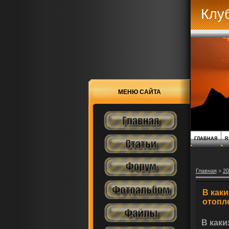
Клу
МЕНЮ САЙТА
ГЛАВНАЯ
R
Главная
»
20
В как
отопл
В каки