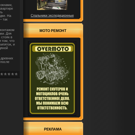
 окнами,
квартире
ть
Спальники экспедиционные
дке. На
– так
 монтажом
МОТО РЕМОНТ
ми. Для
 стояк в
 том, что
ипяток, и
дяной
 древних
 после
РЕКЛАМА