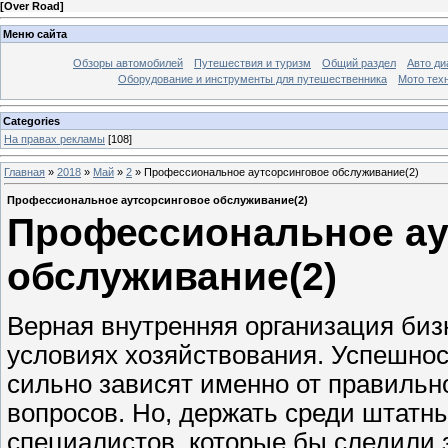
[
Over Road
]
Меню сайта
Обзоры автомобилей
Путешествия и туризм
Общий раздел
Авто ди
Оборудование и инструменты для путешественника
Мото тех
Categories
На правах рекламы
[108]
Главная
»
2018
»
Май
»
2
» Профессиональное аутсорсинговое обслуживание(2)
Профессиональное аутсорсинговое обслуживание(2)
Профессиональное ау
обслуживание(2)
Верная внутренняя организация биз
условиях хозяйствования. Успешно
сильно зависят именно от правильн
вопросов. Но, держать среди штат
специалистов, которые бы следили 