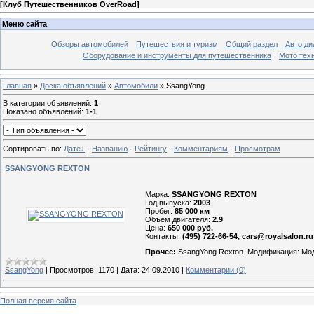
[
Клуб Путешественников OverRoad
]
Меню сайта
Обзоры автомобилей
Путешествия и туризм
Общий раздел
Авто ди
Оборудование и инструменты для путешественника
Мото тех
Главная
»
Доска объявлений
»
Автомобили
» SsangYong
В категории объявлений
:
1
Показано объявлений
:
1-1
Сортировать по
:
Дате
·
Названию
·
Рейтингу
·
Комментариям
·
Просмотрам
SSANGYONG REXTON
Марка:
SSANGYONG REXTON
Год выпуска:
2003
Пробег:
85 000 км
Объем двигателя:
2.9
Цена:
650 000 руб.
Контакты:
(495) 722-66-54, cars@royalsalon.ru
Прочее:
SsangYong Rexton. Модификация: Моди
SsangYong
|
Просмотров:
1170
|
Дата:
24.09.2010
|
Комментарии (0)
Полная версия сайта