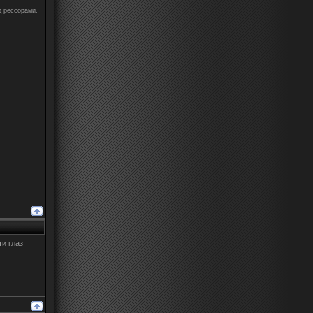
д рессорами,
ти глаз