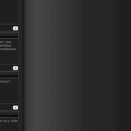
ят, чем
о вообще
ционируешь.
опасут,
ит он у тебя
.