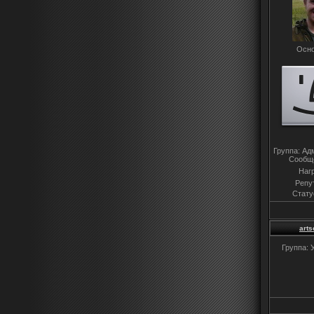
Осно
Группа: Ад
Сообщ
Наг
Репу
Стату
arts
Группа: 