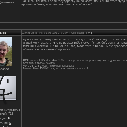
Так, я так понимаю если государству не показать при сбыте этого чуда 
Удаленные
проблемы быть, если попалят, или я ошибаюсь?
0nick
Дата: Вторник, 01.06.2010, 00:04 | Сообщение #
5
ну по закону, гражданам полагается процентов 20 от клада... но из опы
людей могу сказать, что не всегда тебе скажут "спасибо", если ты при
милицию и скажешь что нашел клад. мало того, что весь мозг прополас
обвинить еще в чемнибудь могут...
GMC Jimmy 4.3 Vortec, 4x4, 1995 - Электро-вентилятор охлаждения, задний мост по
передний силовой бампер.
Volvo 244 2.4 Diesel - атличная поповозка!
ватель
Pioneer Biwis 150QMJ, скутер, жгу резину и катаюсь!
министраторы
ений:
712
рады:
0
тация:
6