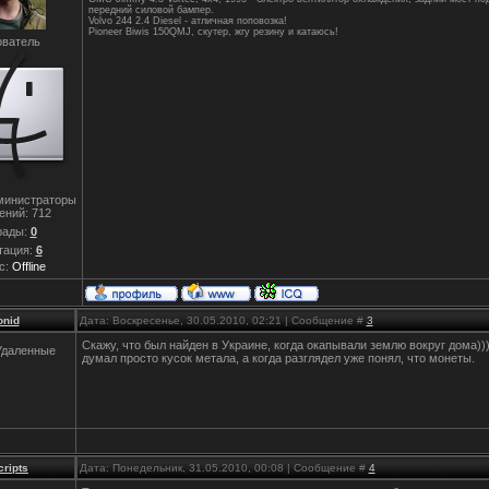
передний силовой бампер.
Volvo 244 2.4 Diesel - атличная поповозка!
Pioneer Biwis 150QMJ, скутер, жгу резину и катаюсь!
ватель
министраторы
ений:
712
рады:
0
тация:
6
с:
Offline
onid
Дата: Воскресенье, 30.05.2010, 02:21 | Сообщение #
3
Скажу, что был найден в Украине, когда окапывали землю вокруг дома))
Удаленные
думал просто кусок метала, а когда разглядел уже понял, что монеты.
cripts
Дата: Понедельник, 31.05.2010, 00:08 | Сообщение #
4