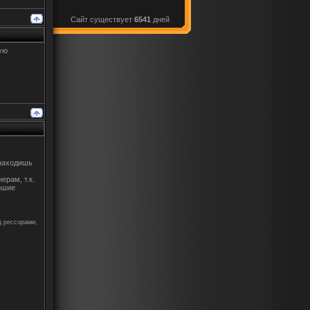
Сайт существует
6541
дней
ую
 находишь
ерам, т.к.
ошие
д рессорами,