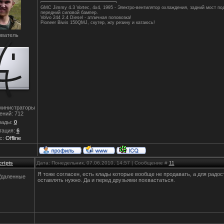
GMC Jimmy 4.3 Vortec, 4x4, 1995 - Электро-вентилятор охлаждения, задний мост по
передний силовой бампер.
Volvo 244 2.4 Diesel - атличная поповозка!
Pioneer Biwis 150QMJ, скутер, жгу резину и катаюсь!
ватель
министраторы
ений:
712
рады:
0
тация:
6
с:
Offline
cripts
Дата: Понедельник, 07.06.2010, 14:57 | Сообщение #
11
Я тоже согласен, есть клады которые вообще не продавать, а для радос
Удаленные
оставлять нужно. Да и перед друзьями похвастаться.