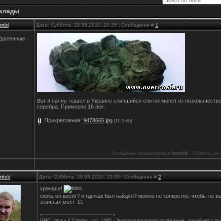
клады
onid
Дата: Суббота, 29.05.2010, 20:35 | Сообщение #
1
Удаленные
Вот я начну, нашел в Украине слипшийся слиток монет из низкокачеств
серебра. Примерно 16 век.
Прикрепления:
9478665.jpg
(11.3 Kb)
leonid
Сообщение отредактировал
-
Суббота, 29.0
0nick
Дата: Суббота, 29.05.2010, 23:39 | Сообщение #
2
хренасе!
скока он весит? и где\как был найден? можно не конкретно, чтобы не в
злачных мест :D.
GMC Jimmy 4.3 Vortec, 4x4, 1995 - Электро-вентилятор охлаждения, задний мост по