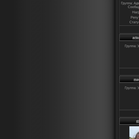
Группа: Ад
Сообщ
Наг
Репу
Стату
arts
Группа: 
ma
Группа: 
t