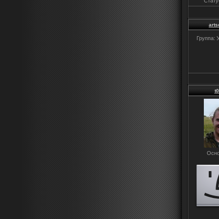
Стату
arts
Группа: 
t
Осно