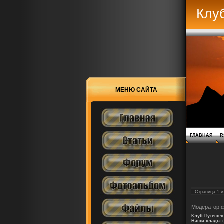
Клу
МЕНЮ САЙТА
ГЛАВНАЯ
R
Страница
1
и
Модератор 
Клуб Путешес
Наши клады