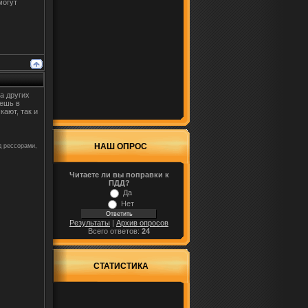
могут
та других
дешь в
кают, так и
НАШ ОПРОС
д рессорами,
Читаете ли вы поправки к
ПДД?
Да
Нет
Результаты
|
Архив опросов
Всего ответов:
24
СТАТИСТИКА