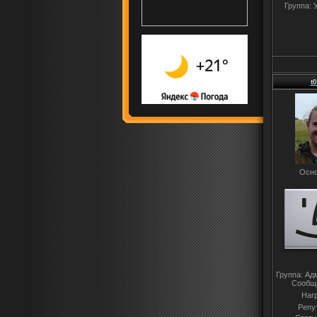
Группа: 
t
Осно
Группа: Ад
Сообщ
Наг
Репу