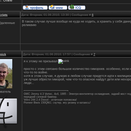
с:
Offline
cripts
Дата: Вторник, 01.06.2010, 13:30 | Сообщение #
6
В таком случае лучше вообще не куда не ходить, а хранить у себя данн
Удаленные
реликвию
0nick
Дата: Вторник, 01.06.2010, 17:57 | Сообщение #
7
я к этому не призывал
просто с этим связано большое количество гимороев. особенно, если
что-то по войне.
хотя в этом случае, я думаю в любом случае придется идти к милицион
уж лучше обрести гиморой, чем что-то опасное найдут дети или нехор
люди...
ватель
GMC Jimmy 4.3 Vortec, 4x4, 1995 - Электро-вентилятор охлаждения, задний мост по
передний силовой бампер.
Volvo 244 2.4 Diesel - атличная поповозка!
Pioneer Biwis 150QMJ, скутер, жгу резину и катаюсь!