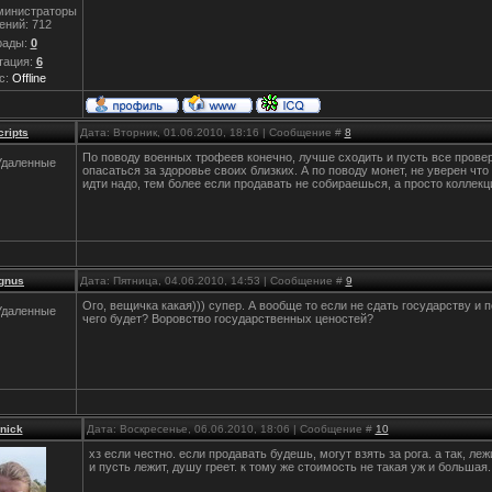
министраторы
ений:
712
рады:
0
тация:
6
с:
Offline
cripts
Дата: Вторник, 01.06.2010, 18:16 | Сообщение #
8
По поводу военных трофеев конечно, лучше сходить и пусть все провер
Удаленные
опасаться за здоровье своих близких. А по поводу монет, не уверен чт
идти надо, тем более если продавать не собираешься, а просто коллек
gnus
Дата: Пятница, 04.06.2010, 14:53 | Сообщение #
9
Ого, вещичка какая))) супер. А вообще то если не сдать государству и п
Удаленные
чего будет? Воровство государственных ценостей?
0nick
Дата: Воскресенье, 06.06.2010, 18:06 | Сообщение #
10
хз если честно. если продавать будешь, могут взять за рога. а так, леж
и пусть лежит, душу греет. к тому же стоимость не такая уж и большая..