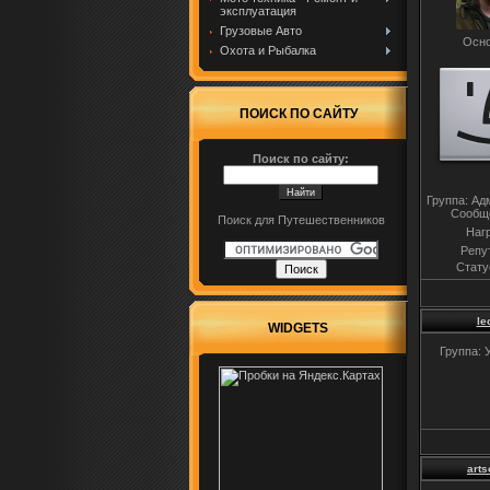
эксплуатация
Грузовые Авто
Осно
Охота и Рыбалка
ПОИСК ПО САЙТУ
Поиск по сайту:
Группа: Ад
Сообщ
Поиск для Путешественников
Наг
Репу
Стату
le
WIDGETS
Группа: 
arts