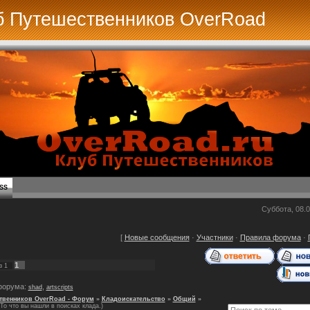
б Путешественников OverRoad
SS
Суббота, 08.0
[
Новые сообщения
·
Участники
·
Правила форума
·
1
з
1
форума:
,
shad
artscripts
твенников OverRoad - Форум
»
Кладоискательство
»
Общий
»
(То что вы нашли в поисках клада.)