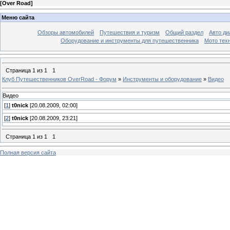
[
Over Road
]
Меню сайта
Обзоры автомобилей
Путешествия и туризм
Общий раздел
Авто ди
Оборудование и инструменты для путешественника
Мото тех
Страница
1
из
1
1
Клуб Путешественников OverRoad - Форум
»
Инструменты и оборудование
»
Видео
Видео
[
1
]
t0nick
[20.08.2009, 02:00]
[
2
]
t0nick
[20.08.2009, 23:21]
Страница
1
из
1
1
Полная версия сайта