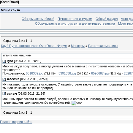
[
Over Road
]
Меню сайта
Обзоры автомобилей
Путешествия и туризм
Общий раздел
Авто ди
Оборудование и инструменты для путешественника
Мото тех
Страница
1
из
1
1
Клуб Путешественников OverRoad - Форум
»
Монстры
»
Гигантские машины
Гигантские машины
[
1
]
igor
[05.03.2011, 20:10]
Многие люди покупают, а иногда делают себе машины с гигантскими колесами и объ
транспорт?
Прикрепления:
6518339.jpg
·
5301638.jpg
·
8596687.jpg
·
25287
(78.8 Kb)
(66.9 Kb)
(43.3 Kb)
[
2
]
Алewka
[05.03.2011, 20:50]
Их покупают для гонок, в основном. У нашей стране такие загоны не производятся, 
ям или же каких-то иных преград!
[
3
]
саныч
[05.03.2011, 21:36]
Машины привлекают многих людей, особенно богатых и некоторые люди публично ездя
такие машины для каких-либо потребностей.
Страница
1
из
1
1
Полная версия сайта