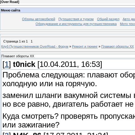
[
Over Road
]
Меню сайта
Обзоры автомобилей
Путешествия и туризм
Общий раздел
Авто ди
Оборудование и инструменты для путешественника
Мото тех
Страница
1
из
1
1
Клуб Путешественников OverRoad - Форум
»
Ремонт и тюнинг
»
Плавают обороты ХХ
Плавают обороты ХХ
[
1
]
t0nick
[10.04.2011, 16:53]
Проблема следующая: плавают оборо
холодную или на горячую.
заменил шланги вакумной системы в
но все равно, двигатель работает не
Куда смотреть? проверять пропускаю
или зажигание?