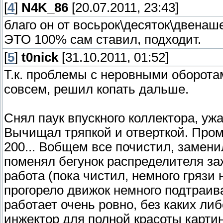
[
4
]
N4K_86
[20.07.2011, 23:43]
благо он от восьрок\десяток\двенаш
ЭТО 100% сам ставил, подходит.
[
5
]
t0nick
[31.10.2011, 01:52]
Т.к. проблемы с неровными оборота
совсем, решил копать дальше.
Снял паук впускного коллектора, ужа
Вычищал тряпкой и отверткой. Пром
200... Вобщем все почистил, замени
поменял бегунок распределителя за
работа (пока чистил, немного грязи 
прогорело движок немного подтраива
работает очень ровно, без каких ли
инжектор для полной красоты карти