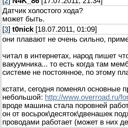
[
2
]
N4K_86
[17.07.2011, 21:34]
Датчик холостого хода?
может быть.
[
3
]
t0nick
[18.07.2011, 01:09]
они плавают не очень сильно, прим
читал в интернетах, народ пишет чт
вакуумника... то есть когда там ме
системе не постоянное, по этому пл
кстати, сегодня поменял основные пр
небольшой:
http://www.overroad.ru/f
вроде машина стала поровней работа
он от восьрок\десяток\двенашек под
проводами работает (может в них д