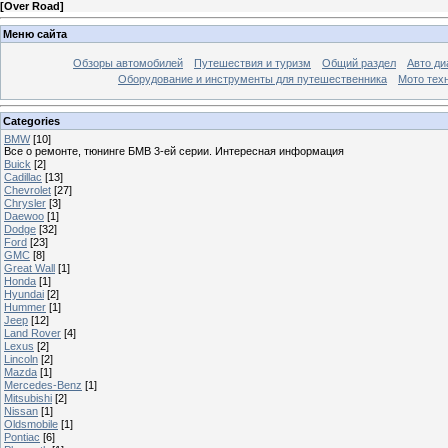
[
Over Road
]
Меню сайта
Обзоры автомобилей
Путешествия и туризм
Общий раздел
Авто ди
Оборудование и инструменты для путешественника
Мото тех
Categories
BMW
[10]
Все о ремонте, тюнинге БМВ 3-ей серии. Интересная информация
Buick
[2]
Cadillac
[13]
Chevrolet
[27]
Chrysler
[3]
Daewoo
[1]
Dodge
[32]
Ford
[23]
GMC
[8]
Great Wall
[1]
Honda
[1]
Hyundai
[2]
Hummer
[1]
Jeep
[12]
Land Rover
[4]
Lexus
[2]
Lincoln
[2]
Mazda
[1]
Mercedes-Benz
[1]
Mitsubishi
[2]
Nissan
[1]
Oldsmobile
[1]
Pontiac
[6]