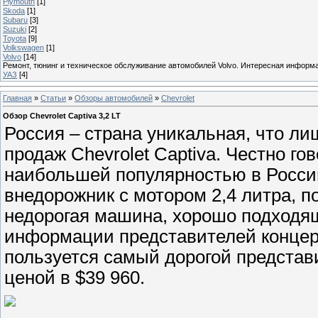
Plymouth
[1]
Skoda
[1]
Subaru
[3]
Suzuki
[2]
Toyota
[9]
Volkswagen
[1]
Volvo
[14]
Ремонт, тюнинг и техническое обслуживание автомобилей Volvo. Интересная информ
УАЗ
[4]
Главная
»
Статьи
»
Обзоры автомобилей
»
Chevrolet
Обзор Chevrolet Captiva 3,2 LT
Россия – страна уникальная, что л
продаж Chevrolet Captiva. Честно г
наибольшей популярностью в Росси
внедорожник с мотором 2,4 литра, п
недорогая машина, хорошо подходящ
информации представителей концер
пользуется самый дорогой представи
ценой в $39 960.